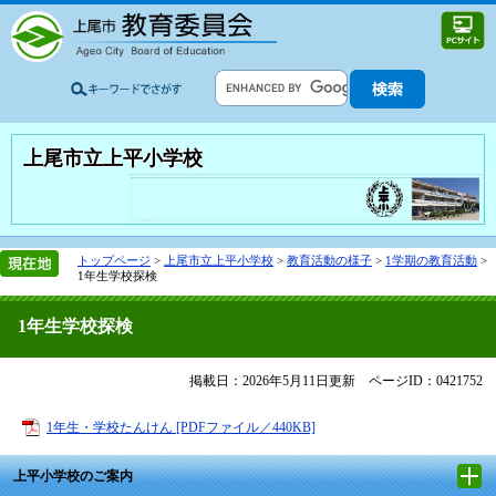
上尾市立上平小学校
トップページ
>
上尾市立上平小学校
>
教育活動の様子
>
1学期の教育活動
>
1年生学校探検
1年生学校探検
掲載日：2026年5月11日更新
ページID：0421752
1年生・学校たんけん [PDFファイル／440KB]
上平小学校のご案内