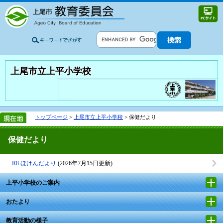
上尾市立上平小学校
トップページ
>
上尾市立上平小学校
> 保健だより
保健だより
R8 ほけんだより
(2026年7月15日更新)
上平小学校のご案内
おたより
教育活動の様子