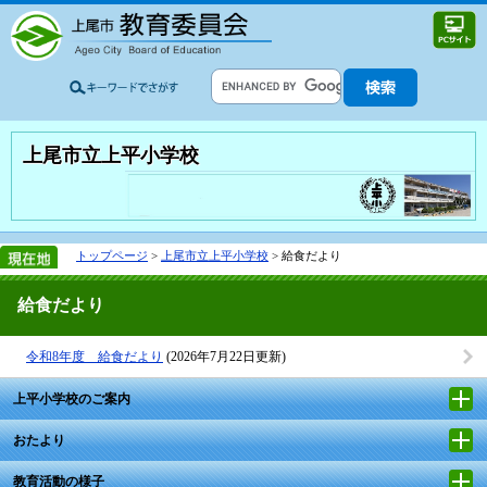
上尾市立上平小学校
トップページ
>
上尾市立上平小学校
> 給食だより
給食だより
令和8年度 給食だより
(2026年7月22日更新)
上平小学校のご案内
おたより
教育活動の様子