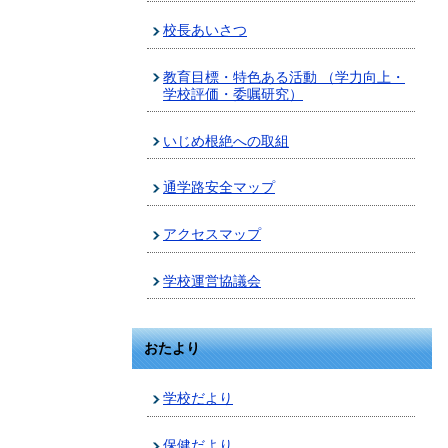
校長あいさつ
教育目標・特色ある活動 （学力向上・
学校評価・委嘱研究）
いじめ根絶への取組
通学路安全マップ
アクセスマップ
学校運営協議会
おたより
学校だより
保健だより