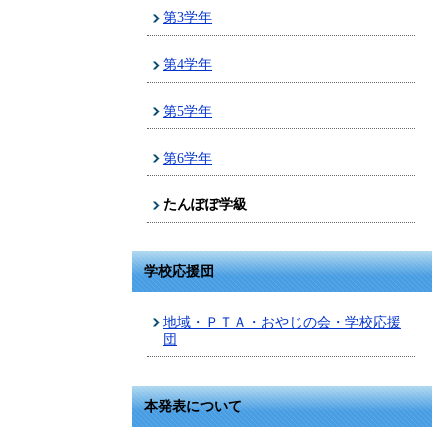
第3学年
第4学年
第5学年
第6学年
たんぽぽ学級
学校応援団
地域・ＰＴＡ・おやじの会・学校応援
団
本発表について