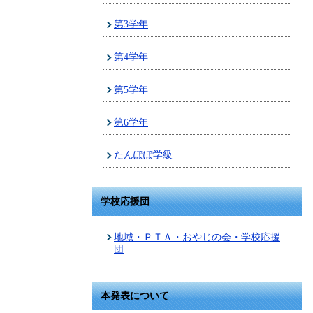
第3学年
第4学年
第5学年
第6学年
たんぽぽ学級
学校応援団
地域・ＰＴＡ・おやじの会・学校応援
団
本発表について