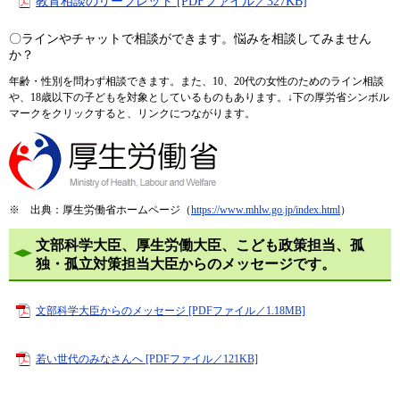
教育相談のリーフレット [PDFファイル／327KB]
〇ラインやチャットで相談ができます。悩みを相談してみません
か？
年齢・性別を問わず相談できます。また、10、20代の女性のためのライン相談
や、18歳以下の子どもを対象としているものもあります。↓下の厚労省シンボル
マークをクリックすると、リンクにつながります。
※ 出典：厚生労働省ホームページ（
https://www.mhlw.go.jp/index.html
）
文部科学大臣、厚生労働大臣、こども政策担当、孤
独・孤立対策担当大臣からのメッセージです。
文部科学大臣からのメッセージ [PDFファイル／1.18MB]
若い世代のみなさんへ [PDFファイル／121KB]