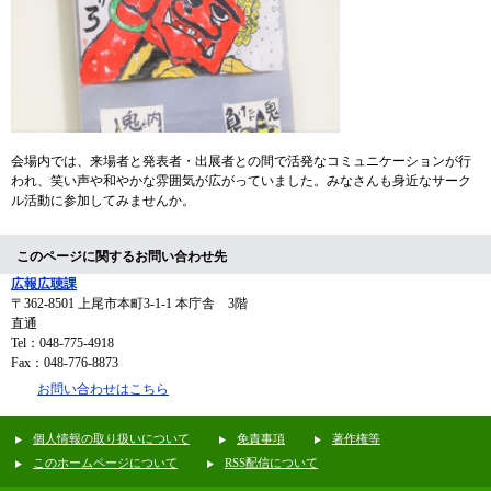
会場内では、来場者と発表者・出展者との間で活発なコミュニケーションが行
われ、笑い声や和やかな雰囲気が広がっていました。みなさんも身近なサーク
ル活動に参加してみませんか。
このページに関するお問い合わせ先
広報広聴課
〒362-8501
上尾市本町3-1-1 本庁舎 3階
直通
Tel：048-775-4918
Fax：048-776-8873
お問い合わせはこちら
個人情報の取り扱いについて
免責事項
著作権等
このホームページについて
RSS配信について