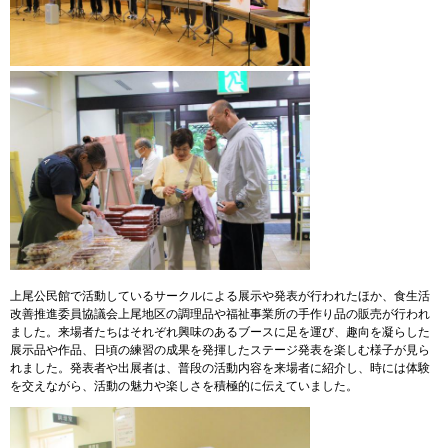
上尾公民館で活動しているサークルによる展示や発表が行われたほか、食生活
改善推進委員協議会上尾地区の調理品や福祉事業所の手作り品の販売が行われ
ました。来場者たちはそれぞれ興味のあるブースに足を運び、趣向を凝らした
展示品や作品、日頃の練習の成果を発揮したステージ発表を楽しむ様子が見ら
れました。発表者や出展者は、普段の活動内容を来場者に紹介し、時には体験
を交えながら、活動の魅力や楽しさを積極的に伝えていました。