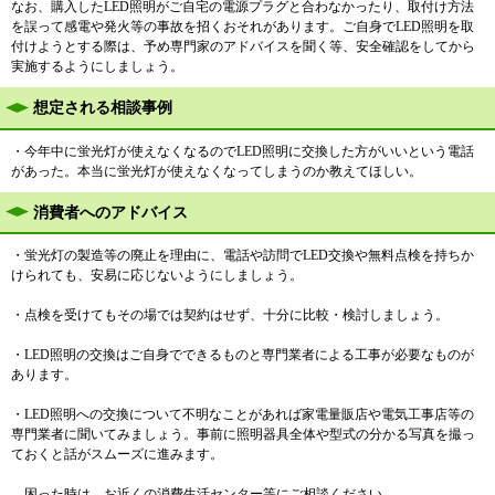
なお、購入したLED照明がご自宅の電源プラグと合わなかったり、取付け方法
を誤って感電や発火等の事故を招くおそれがあります。ご自身でLED照明を取
付けようとする際は、予め専門家のアドバイスを聞く等、安全確認をしてから
実施するようにしましょう。
想定される相談事例
・今年中に蛍光灯が使えなくなるのでLED照明に交換した方がいいという電話
があった。本当に蛍光灯が使えなくなってしまうのか教えてほしい。
消費者へのアドバイス
・蛍光灯の製造等の廃止を理由に、電話や訪問でLED交換や無料点検を持ちか
けられても、安易に応じないようにしましょう。
・点検を受けてもその場では契約はせず、十分に比較・検討しましょう。
・LED照明の交換はご自身でできるものと専門業者による工事が必要なものが
あります。
・LED照明への交換について不明なことがあれば家電量販店や電気工事店等の
専門業者に聞いてみましょう。事前に照明器具全体や型式の分かる写真を撮っ
ておくと話がスムーズに進みます。
困った時は、お近くの消費生活センター等にご相談ください。