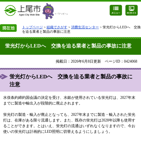
トップページ
>
組織でさがす
>
消費生活センター
> 蛍光灯からLEDへ 交換
を迫る業者と製品の事故に注意
蛍光灯からLEDへ 交換を迫る業者と製品の事故に注意
掲載日：2026年6月8日更新
ページID：0424068
蛍光灯からLEDへ 交換を迫る業者と製品の事故に
注意
水俣条約締約国会議の決定を受け、水銀が使用されている蛍光灯は、2027年末
までに製造や輸出入が段階的に廃止されます。
蛍光灯の製造・輸入が廃止となっても、2027年末までに製造・輸入された蛍光
灯は、在庫がある限り流通します。また、既存の蛍光灯は2028年以降も使用す
ることができます。とはいえ、蛍光灯の流通はいずれなくなりますので、今お
使いの蛍光灯は計画的にLED照明に切替えるようにしましょう。