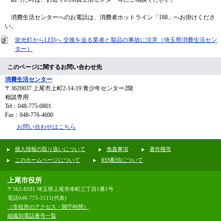
消費生活センターへのお電話は、消費者ホットライン「188」へお掛けくださ
い。
蛍光灯からLEDへ 交換を迫る業者と製品の事故に注意（埼玉県消費生活セン
ター）
このページに関するお問い合わせ先
消費生活センター
〒3620037
上尾市上町2-14-19 青少年センター2階
相談専用
Tel：048-775-0801
Fax：048-776-4600
お問い合わせはこちら
個人情報の取り扱いについて
免責事項
著作権等
このホームページについて
RSS配信について
上尾市役所
〒362-8501 埼玉県上尾市本町三丁目1番1号
電話048-775-5111(代表)
（市役所のアクセス・開庁時間）
組織別電話番号一覧