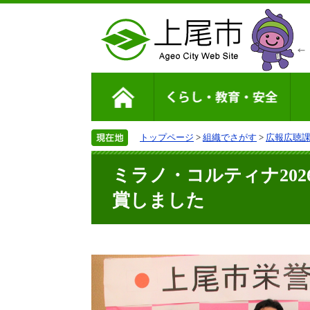
トップページ
>
組織でさがす
>
広報広聴
ミラノ・コルティナ20
賞しました