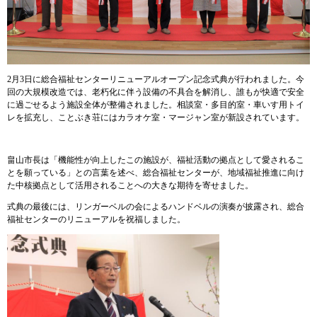
2月3日に総合福祉センターリニューアルオープン記念式典が行われました。今
回の大規模改造では、老朽化に伴う設備の不具合を解消し、誰もが快適で安全
に過ごせるよう施設全体が整備されました。相談室・多目的室・車いす用トイ
レを拡充し、ことぶき荘にはカラオケ室・マージャン室が新設されています。
畠山市長は「機能性が向上したこの施設が、福祉活動の拠点として愛されるこ
とを願っている」との言葉を述べ、総合福祉センターが、地域福祉推進に向け
た中核拠点として活用されることへの大きな期待を寄せました。
式典の最後には、リンガーベルの会によるハンドベルの演奏が披露され、総合
福祉センターのリニューアルを祝福しました。