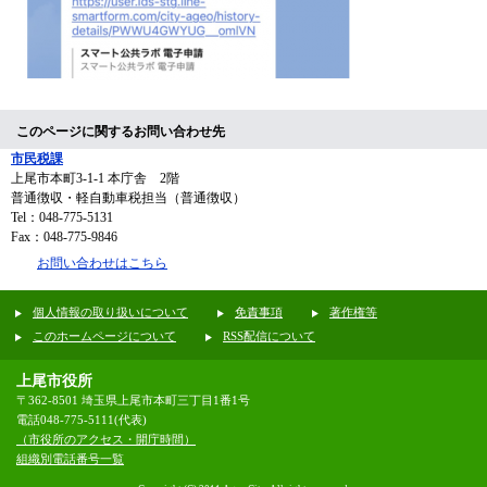
このページに関するお問い合わせ先
市民税課
上尾市本町3-1-1 本庁舎 2階
普通徴収・軽自動車税担当（普通徴収）
Tel：048-775-5131
Fax：048-775-9846
お問い合わせはこちら
個人情報の取り扱いについて
免責事項
著作権等
このホームページについて
RSS配信について
上尾市役所
〒362-8501 埼玉県上尾市本町三丁目1番1号
電話048-775-5111(代表)
（市役所のアクセス・開庁時間）
組織別電話番号一覧