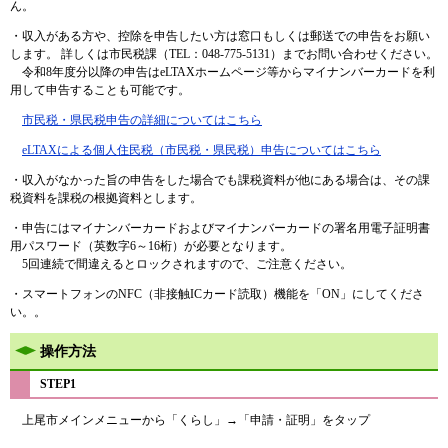
ん。
・収入がある方や、控除を申告したい方は窓口もしくは郵送での申告をお願い
します。 詳しくは市民税課（TEL：048-775-5131）までお問い合わせください。
令和8年度分以降の申告はeLTAXホームページ等からマイナンバーカードを利
用して申告することも可能です。
市民税・県民税申告の詳細についてはこちら
eLTAXによる個人住民税（市民税・県民税）申告についてはこちら
・収入がなかった旨の申告をした場合でも課税資料が他にある場合は、その課
税資料を課税の根拠資料とします。​
・申告にはマイナンバーカードおよびマイナンバーカードの署名用電子証明書
用パスワード（英数字6～16桁）が必要となります。
5回連続で間違えるとロックされますので、ご注意ください。
・スマートフォンのNFC（非接触ICカード読取）機能を「ON」にしてくださ
い。。
操作方法
STEP1
上尾市メインメニューから「くらし」→「申請・証明」をタップ