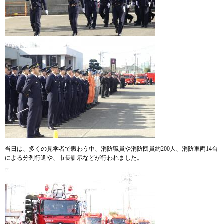
当日は、多くの見学者で賑わう中、消防職員や消防団員約200人、消防車両14台
による分列行進や、市長訓示などが行われました。