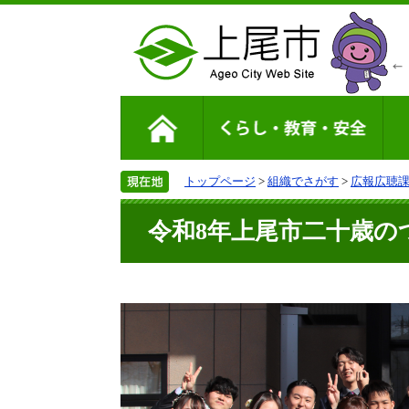
トップページ
>
組織でさがす
>
広報広聴
令和8年上尾市二十歳の