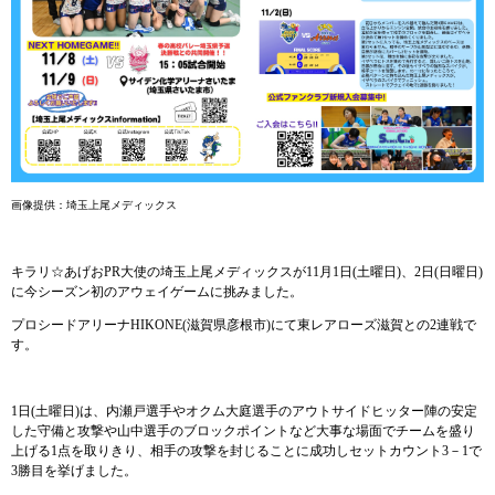
画像提供：埼玉上尾メディ
ックス
キラリ☆あげおPR大使の埼玉上尾メディックスが11月1日(土曜日)、2日(日曜日)
に今シーズン初のアウェイゲームに挑みました。
プロシードアリーナHIKONE(滋賀県彦根市)にて東レアローズ滋賀との2連戦で
す。
1日(土曜日)は、内瀬戸選手やオクム大庭選手のアウトサイドヒッター陣の安定
した守備と攻撃や山中選手のブロックポイントなど大事な場面でチームを盛り
上げる1点を取りきり、相手の攻撃を封じることに成功しセットカウント3－1で
3勝目を挙げました。