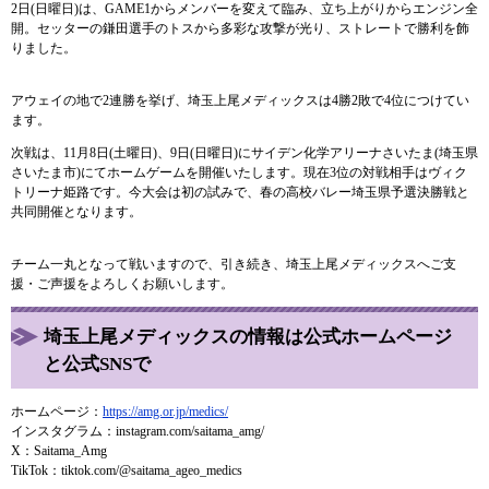
2日(日曜日)は、GAME1からメンバーを変えて臨み、立ち上がりからエンジン全
開。セッターの鎌田選手のトスから多彩な攻撃が光り、ストレートで勝利を飾
りました。
アウェイの地で2連勝を挙げ、埼玉上尾メディックスは4勝2敗で4位につけてい
ます。
次戦は、11月8日(土曜日)、9日(日曜日)にサイデン化学アリーナさいたま(埼玉県
さいたま市)にてホームゲームを開催いたします。現在3位の対戦相手はヴィク
トリーナ姫路です。今大会は初の試みで、春の高校バレー埼玉県予選決勝戦と
共同開催となります。
チーム一丸となって戦いますので、引き続き、埼玉上尾メディックスへご支
援・ご声援をよろしくお願いします。
埼玉上尾メディックスの情報は公式ホームページ
と公式SNSで
ホームページ：
https://amg.or.jp/medics/
インスタグラム：instagram.com/saitama_amg/
X：Saitama_Amg
​TikTok：tiktok.com/@saitama_ageo_medics