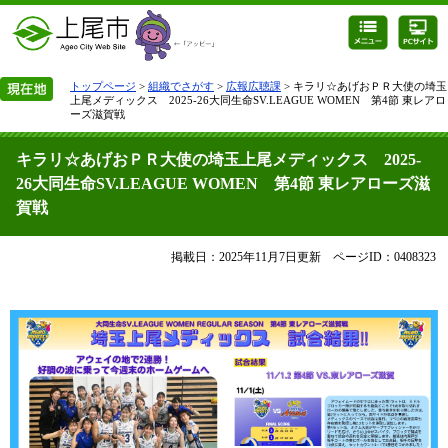
トップページ
>
組織でさがす
>
広報広聴課
> キラリ☆あげおＰＲ大使の埼玉
上尾メディックス 2025-26大同生命SV.LEAGUE WOMEN 第4節 東レアロ
ーズ滋賀戦
キラリ☆あげおＰＲ大使の埼玉上尾メディックス 2025-
26大同生命SV.LEAGUE WOMEN 第4節 東レアローズ滋
賀戦
掲載日：2025年11月7日更新
ページID：0408323