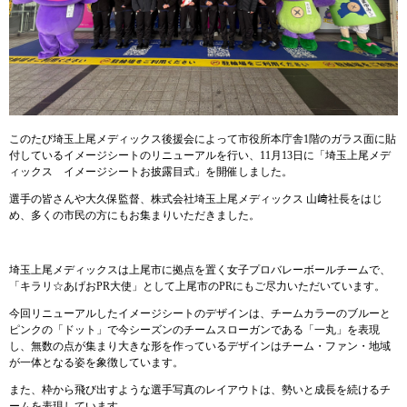
このたび埼玉上尾メディックス後援会によって市役所本庁舎1階のガラス面に貼
付しているイメージシートのリニューアルを行い、11月13日に「埼玉上尾メデ
ィックス イメージシートお披露目式」を開催しました。
選手の皆さんや大久保監督、株式会社埼玉上尾メディックス 山﨑社長をはじ
め、多くの市民の方にもお集まりいただきました。
埼玉上尾メディックスは上尾市に拠点を置く女子プロバレーボールチームで、
「キラリ☆あげおPR大使」として上尾市のPRにもご尽力いただいています。
今回リニューアルしたイメージシートのデザインは、チームカラーのブルーと
ピンクの「ドット」で今シーズンのチームスローガンである「一丸」を表現
し、無数の点が集まり大きな形を作っているデザインはチーム・ファン・地域
が一体となる姿を象徴しています。
また、枠から飛び出すような選手写真のレイアウトは、勢いと成長を続けるチ
ームを表現しています。​