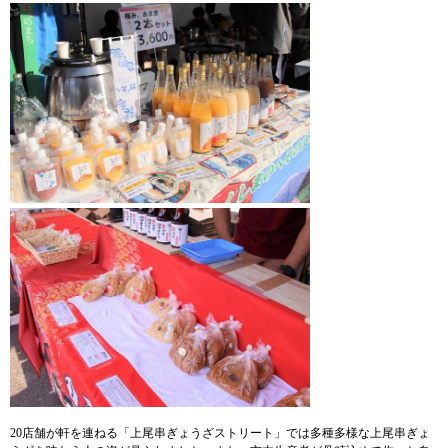
20店舗が軒を連ねる「上尾串ぎょうざストリート」では多種多様な上尾串ぎょ