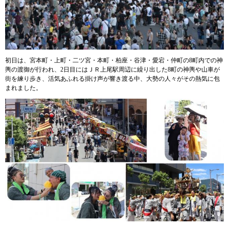
初日は、宮本町・上町・二ツ宮・本町・柏座・谷津・愛宕・仲町の8町内での神
輿の渡御が行われ、2日目にはＪＲ上尾駅周辺に繰り出した8町の神輿や山車が
街を練り歩き、活気あふれる掛け声が響き渡る中、大勢の人々がその熱気に包
まれました。