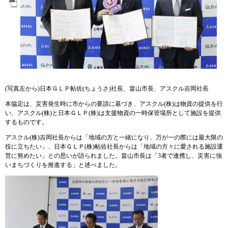
(写真左から)日本ＧＬＰ帖佐(ちょうさ)社長、畠山市長、アスクル吉岡社長
本協定は、災害発生時に市からの要請に基づき、アスクル(株)は物資の提供を行
い、アスクル(株)と日本ＧＬＰ(株)は支援物資の一時保管場所として施設を提供
するものです。
アスクル(株)吉岡社長からは「地域の方と一緒になり、万が一の際には最大限の
役に立ちたい」、日本ＧＬＰ(株)帖佐社長からは「地域の方々に愛される施設運
営に努めたい」との思いが語られました。畠山市長は「3者で連携し、災害に強
いまちづくりを推進する」と述べました。