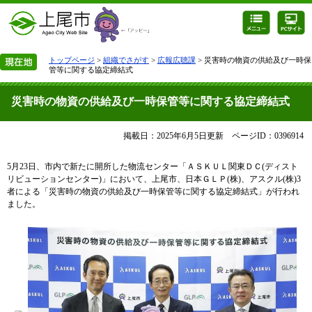
トップページ
>
組織でさがす
>
広報広聴課
> 災害時の物資の供給及び一時保
管等に関する協定締結式
災害時の物資の供給及び一時保管等に関する協定締結式
掲載日：2025年6月5日更新
ページID：0396914
5月23日、市内で新たに開所した物流センター「ＡＳＫＵＬ関東ＤＣ(ディスト
リビューションセンター)」において、上尾市、日本ＧＬＰ(株)、アスクル(株)3
者による「災害時の物資の供給及び一時保管等に関する協定締結式」が行われ
ました。