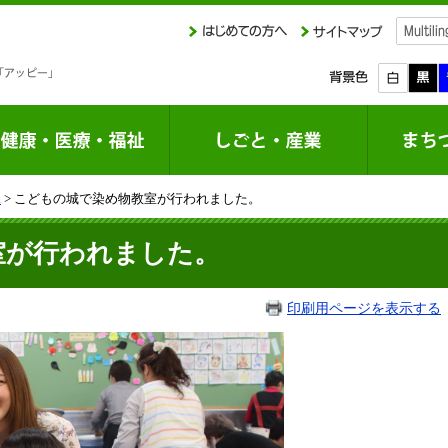
課
> こどもの城で染め物教室が行われました。
室が行われました。
印刷用ページを表示する