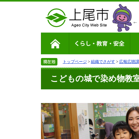
トップページ
>
組織でさがす
>
広報広聴
こどもの城で染め物教