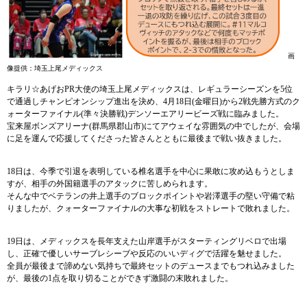
画
像提供：埼玉上尾メディックス
キラリ☆あげおPR大使の埼玉上尾メディックスは、
​レギュラーシーズンを5位
で通過しチャンピオンシップ進出を決め、4月18日(金曜日)から2戦先勝方式のク
ォーターファイナル(準々決勝戦)デンソーエアリービーズ戦に臨みました。
宝来屋ボンズアリーナ(群馬県郡山市)にてアウェイな雰囲気の中でしたが、会場
に足を運んで応援してくださった皆さんとともに最後まで戦い抜きました。
18日は、今季で引退を表明している椎名選手を中心に果敢に攻め込もうとしま
すが、相手の外国籍選手のアタックに苦しめられます。
そんな中でベテランの井上選手のブロックポイントや岩澤選手の堅い守備で粘
りましたが、クォーターファイナルの大事な初戦をストレートで敗れました。
19日は、メディックスを長年支えた山岸選手がスターティングリベロで出場
し、正確で優しいサーブレシーブや反応のいいディグで活躍を魅せました。
全員が最後まで諦めない気持ちで最終セットのデュースまでもつれ込みました
が、最後の1点を取り切ることができず激闘の末敗れました。