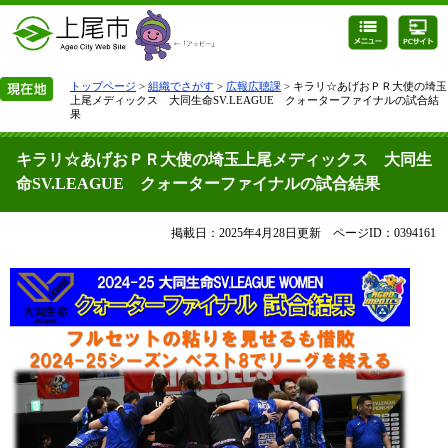
トップページ
>
組織でさがす
>
広報広聴課
> キラリ☆あげおＰＲ大使の埼玉
上尾メディックス 大同生命SV.LEAGUE クォーターファイナルの試合結
果
キラリ☆あげおＰＲ大使の埼玉上尾メディックス 大同生
命SV.LEAGUE クォーターファイナルの試合結果
掲載日：2025年4月28日更新
ページID：0394161