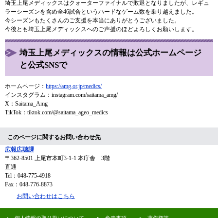
埼玉上尾メディックスはクォーターファイナルで敗退となりましたが、レギュ
ラーシーズンを含め全46試合というハードなゲーム数を乗り越えました。
今シーズンもたくさんのご支援を本当にありがとうございました。
今後とも埼玉上尾メディックスへのご声援のほどよろしくお願いします。
埼玉上尾メディックスの情報は公式ホームページ
と公式SNSで
ホームページ：
https://amg.or.jp/medics/
インスタグラム：instagram.com/saitama_amg/
X：Saitama_Amg
​TikTok：tiktok.com/@saitama_ageo_medics
このページに関するお問い合わせ先
広報広聴課
〒362-8501
上尾市本町3-1-1 本庁舎 3階
直通
Tel：048-775-4918
Fax：048-776-8873
お問い合わせはこちら