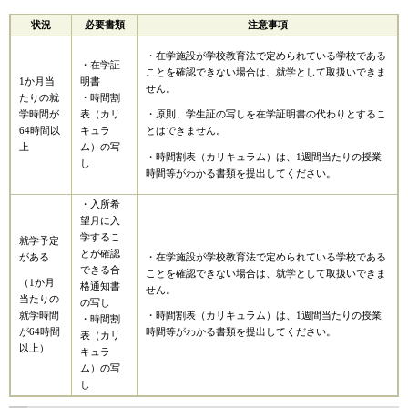
状況
必要書類
注意事項
・在学施設が学校教育法で定められている学校である
・在学証
ことを確認できない場合は、就学として取扱いできま
1か月当
明書
せん。
たりの就
・時間割
学時間が
表（カリ
・原則、学生証の写しを在学証明書の代わりとするこ
64時間以
キュラ
とはできません。
上
ム）の写
・時間割表（カリキュラム）は、1週間当たりの授業
し
時間等がわかる書類を提出してください。
・入所希
望月に入
学するこ
就学予定
とが確認
がある
・在学施設が学校教育法で定められている学校である
できる合
ことを確認できない場合は、就学として取扱いできま
（1か月
格通知書
せん。
当たりの
の写し
就学時間
・時間割表（カリキュラム）は、1週間当たりの授業
・時間割
が64時間
時間等がわかる書類を提出してください。
表（カリ
以上）
キュラ
ム）の写
し