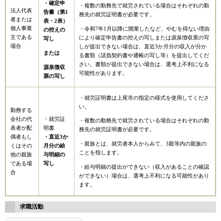
・確定申
・複数の勤務先で就労されている場合はそれぞれの勤
法人代表
告書（第1
務先の就労証明書が必要です。
者または
表・2表）
個人事業
・令和7年1月以降に開業したなど、やむを得ない理由
の控えの
主である
により確定申告書の控えの写しまたは源泉徴収票の写
写し
場合
しが提出できない場合は、直近3か月分の収入が分か
または
る書類（請負契約書や通帳の写し等）を提出してくだ
さい。書類が提出できない場合は、選考上不利になる
源泉徴収
可能性があります。
票の写し
・就労証明書は上尾市の指定の様式を使用してくださ
い。
勤務する
会社の代
・就労証
・複数の勤務先で就労されている場合はそれぞれの勤
表者が配
明書
務先の就労証明書が必要です。
偶者もし
・直近3か
・親族とは、就労者本人からみて、3親等内の親族の
くはその
月分の給
ことを指します。
他の親族
与明細の
である場
写し
・給与明細の提出ができない（収入があることの確認
合
ができない）場合は、選考上不利になる可能性があり
ます。
求職活動