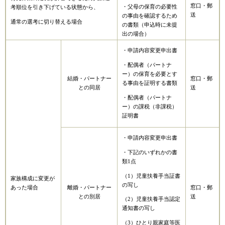
窓口・郵
・父母の保育の必要性
考順位を引き下げている状態から、
送
の事由を確認するため
通常の選考に切り替える場合
の書類（申込時に未提
出の場合）
・申請内容変更申出書
・配偶者（パートナ
ー）の保育を必要とす
結婚・パートナー
窓口・郵
る事由を証明する書類
との同居
送
・配偶者（パートナ
ー）の課税（非課税）
証明書
・申請内容変更申出書
・下記のいずれかの書
類1点
（1）児童扶養手当証書
家族構成に変更が
の写し
あった場合
離婚・パートナー
窓口・郵
との別居
送
（2）児童扶養手当認定
通知書の写し
（3）ひとり親家庭等医