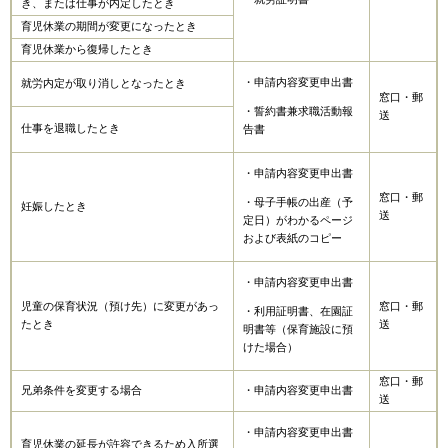
き、または仕事が内定したとき
育児休業の期間が変更になったとき
育児休業から復帰したとき
・申請内容変更申出書
就労内定が取り消しとなったとき
窓口・郵
・誓約書兼求職活動報
送
仕事を退職したとき
告書
・申請内容変更申出書
窓口・郵
・母子手帳の出産（予
妊娠したとき
送
定日）がわかるページ
および表紙のコピー
・申請内容変更申出書
児童の保育状況（預け先）に変更があっ
窓口・郵
・利用証明書、在園証
たとき
送
明書等（保育施設に預
けた場合）
窓口・郵
兄弟条件を変更する場合
・申請内容変更申出書
送
・申請内容変更申出書
育児休業の延長が許容できるため入所選