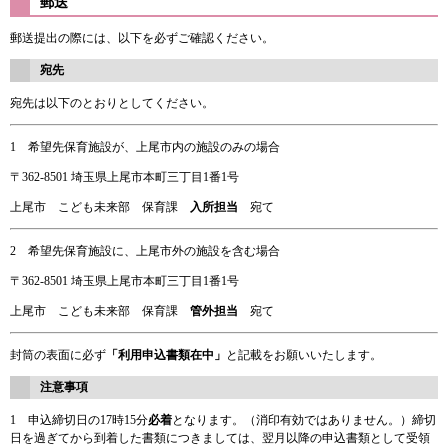
郵送
郵送提出の際には、以下を必ずご確認ください。
宛先
宛先は以下のとおりとしてください。
1 希望先保育施設が、上尾市内の施設のみの場合
〒362-8501 埼玉県上尾市本町三丁目1番1号
上尾市 こども未来部 保育課
入所担当
宛て
2 希望先保育施設に、上尾市外の施設を含む場合
〒362-8501 埼玉県上尾市本町三丁目1番1号
上尾市 こども未来部 保育課
管外担当
宛て
封筒の表面に必ず
「利用申込書類在中」
と記載をお願いいたします。
注意事項
1 申込締切日の17時15分
必着
となります。（消印有効ではありません。）締切
日を過ぎてから到着した書類につきましては、翌月以降の申込書類として受領