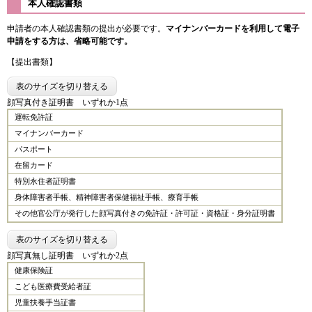
本人確認書類
申請者の本人確認書類の提出が必要です。
マイナンバーカードを利用して電子
申請をする方は、省略可能です。
【提出書類】
表のサイズを切り替える
顔写真付き証明書 いずれか1点
運転免許証
マイナンバーカード
パスポート
在留カード
特別永住者証明書
身体障害者手帳、精神障害者保健福祉手帳、療育手帳
その他官公庁が発行した顔写真付きの免許証・許可証・資格証・身分証明書
表のサイズを切り替える
顔写真無し証明書 いずれか2点
健康保険証
こども医療費受給者証
児童扶養手当証書