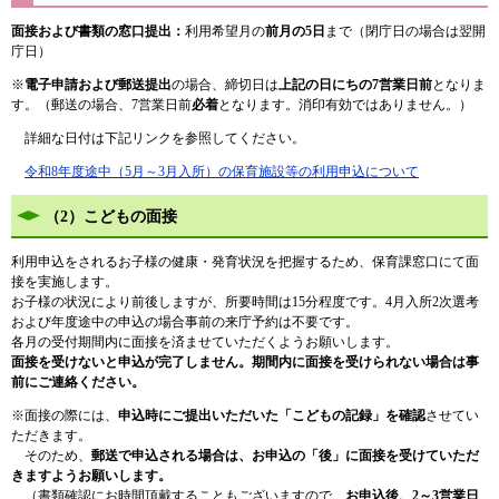
面接および書類の窓口提出：
利用希望月の
前月の5日
まで（閉庁日の場合は翌開
庁日）
※
電子申請および郵送提出
の場合、締切日は
上記の日にちの7営業日前
となりま
す。（郵送の場合、7営業日前
必着
となります。消印有効ではありません。）​
詳細な日付は下記リンクを参照してください。
令和8年度途中（5月～3月入所）の保育施設等の利用申込について
（2）こどもの面接
利用申込をされるお子様の健康・発育状況を把握するため、保育課窓口にて面
接を実施します。
お子様の状況により前後しますが、所要時間は15分程度です。4月入所2次選考
および年度途中の申込の場合事前の来庁予約は不要です。
各月の受付期間内に面接を済ませていただくようお願いします。
面接を受けないと申込が完了しません。期間内に面接を受けられない場合は事
前にご連絡ください。
※面接の際には、
申込時にご提出いただいた「こどもの記録」を確認
させてい
ただきます。
そのため、
郵送で申込される場合は、お申込の「後」に面接を受けていただ
きますようお願いします。
（書類確認にお時間頂戴することもございますので、
お申込
後、
2～3営業日