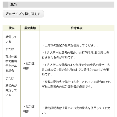
就労
表のサイズを切り替える
状況
必要書類
注意事項
就労して
いる
・上尾市の指定の様式を使用してください。
または
・4 月入所一次選考の場合、令和7年8月1日以降に発
育児休業
行されたものが有効です。
中で復職
・就労証
・4 月入所二次選考および年度途中の申込の場合、各
予定があ
明書
月の締め切り日の3か月前までに発行されたものが有
る場合
効です。
または
・複数の勤務先で就労（内定）されている場合はそれ
就労先が
ぞれの勤務先の就労証明書が必要です。
内定して
いる
・就労証
・就労証明書は上尾市の指定の様式を使用してくださ
明書
い。