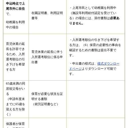
申込時点で上
・上尾市民として幼稚園を利用中
尾市外に在住
在園証明書、利用証明
（施設等利用給付認定を受けてい
で、
書等
る）の場合には、添付書類は
必要あ
幼稚園を利用
りません。
中の場合
・入所選考順位の引き下げを希望す
育児休業の延
る方は、（6）保育の必要性の事由を
長を許容でき
確認するための書類は提出不要で
育児休業の延長に伴う
るため、入所
す。
入所選考順位に係る申
選考順位の引
出書
・申出書の様式は、
様式ダウンロー
き下げを希望
ドページ
よりダウンロード可能で
する方
す。
65歳未満の同
居祖父母がい
る
保育が必要な状況を証
（申請年度末
明する書類
までに65歳を
（就労証明書など）
迎える方を除
く）
保護者が保育