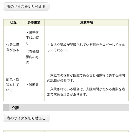
表のサイズを切り替える
状況
必要書類
注意事項
・障害者
手帳の写
し
心身に障
・氏名や等級が記載されている部分をコピーして提出
害がある
してください。
（有効期
限内のも
の）
・家庭での保育が困難である旨と治療等に要する期間
病気・怪
の記載が必要です。
我をして
・診断書
・入院されている場合は、入院期間がわかる書類を追
いる
加で求める場合があります。
介護
表のサイズを切り替える