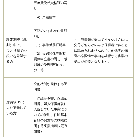
医療費受給資格証の写
し
（4）戸籍謄本
下記のいずれかの書類
1点
離婚調停（裁
・当該書類が提出できない場合には
判）中で、
父母どちらかのみが保護者であると
（1）事件係属証明書
ひとり親での
は認められませんので、配偶者の保
（2）夫婦関係等調整
扱いを希望す
育の必要性の事由を確認する書類の
調停申立書の写し（裁
る方
提出が必要となります。
判所の受理印有のも
の）等
公的機関が発行する証
明書
（保護命令書、保護証
虐待やDVに
明書、婦人保護施設に
より避難して
入所していた事実につ
いる方
いての証明、住民基本
台帳の閲覧等の制限に
関する支援措置決定通
知書）