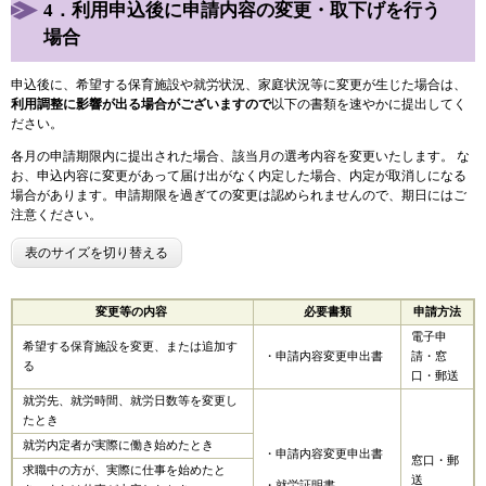
4．利用申込後に申請内容の変更・取下げを行う
場合
申込後に、希望する保育施設や就労状況、家庭状況等に変更が生じた場合は、
利用調整に影響が出る場合がございますので
以下の書類を速やかに提出してく
ださい。
各月の申請期限内に提出された場合、該当月の選考内容を変更いたします。 な
お、申込内容に変更があって届け出がなく内定した場合、内定が取消しになる
場合があります。申請期限を過ぎての変更は認められませんので、期日にはご
注意ください。
表のサイズを切り替える
変更等の内容
必要書類
申請方法
電子申
希望する保育施設を変更、または追加す
・申請内容変更申出書
請・窓
る
口・郵送
就労先、就労時間、就労日数等を変更し
たとき
就労内定者が実際に働き始めたとき
・申請内容変更申出書
窓口・郵
求職中の方が、実際に仕事を始めたと
送
・就労証明書