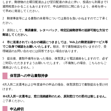
します。郵便物の土曜日配達および翌日配達の休止に伴い、投函から到着まで1
週間程度かかることもありますので、申込締切日に間に合うよう、余裕を持っ
て早めに発送してください。
2 郵便事故等による書類の未着等については責任を負いかねますのでご了承く
ださい。
3 原則として、
簡易書留、レターパック、特定記録郵便等の追跡可能な方法で
郵送してください。
4
市に送達されているかの確認につきましては、Web上の郵便追跡サービス等
でご自身で確認をお願いいたします。
順次、市で書類確認を行いますので、受
理確認のお問い合わせには回答できない場合があります。
5 提出後、書類不備等があった場合、保育課より電話連絡をしますので、必ず
ご対応いただきますようお願いいたします。（不備無しの場合、こちらからご
連絡はいたしません。）
保育課への申込書類持参
4月入所二次選考および年度途中の申込の場合、保育課窓口で書類提出を受け付
けます。
※4月入所一次選考は、窓口混雑緩和のため、原則窓口での受付は致しません。
ご了承ください。 ​
申込締切