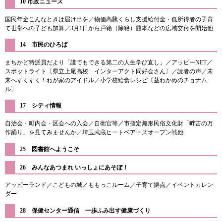
​10 市政ニュース
国民年金こんなときは届け出を／物価高騰くらし支援給付金・低所得者の子育
て世帯への子ども加算／3月1日から戸籍（除籍）謄本などの広域交付を開始他
14 市民のひろば
まちかど特派員だより「誰でもできる第二の人生学び直し」／アッピーNET／
スポットライト〔県立上尾高校 インターアクト同好会さん〕／読者の声／未
来へすくすく！わが家のアイドル／小学校給食レシピ〔茎わかめのチョナム
ル〕
17 シティ情報
自治会・町内会・区会への入会／自衛官等／市指定無形民俗文化財「畔吉の万
作踊り」を見てみませんか／埼玉武蔵ヒートベアーズオープン戦他
25 図書館へようこそ
26 みんなあつまれ いっしょにあそぼ！
アッピーランド／こどもの城／ももっこルーム／子育て拠点／イベントカレン
ダー
28 保健センター通信 一歩ふみ出す健康づくり