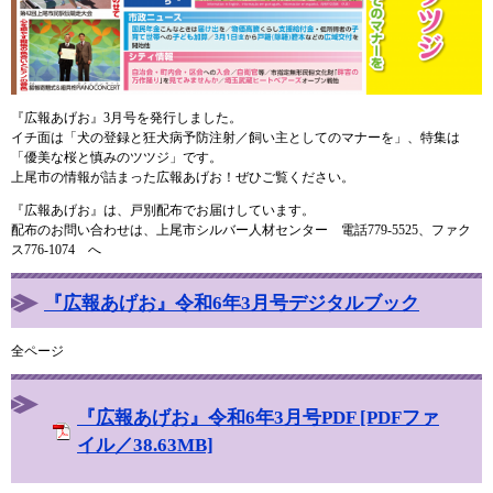
『広報あげお』3月号を発行しました。
イチ面は「犬の登録と狂犬病予防注射／飼い主としてのマナーを」、特集は
「優美な桜と慎みのツツジ」です。
上尾市の情報が詰まった広報あげお！ぜひご覧ください。
『広報あげお』は、戸別配布でお届けしています。
配布のお問い合わせは、上尾市シルバー人材センター 電話779-5525、ファク
ス776-1074 へ
『広報あげお』令和6年3月号デジタルブック
全ページ
『広報あげお』令和6年3月号PDF [PDFファ
イル／38.63MB]