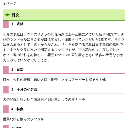
全ページ
目次
1 表紙
今月の表紙は、昨年のサクラの開花時期に上平公園に来ていた新1年生です。新
品のランドセルに喜ぶ姿がほほ笑ましく撮影させていただいた1枚です。サクラ
は春の象徴として、古くから愛され、サクラを愛でる花見は日本独特の風習で
す。またサクラに次いで開花するツツジですが、市の花なのはご存じでした
か？ 春の訪れを心待ちに、花見やツツジの豆知識とともに散歩の予定など考
えてみてはいかがでしょうか。
2 目次
目次、今月の表紙、市の人口・世帯、クイズアッピーを探そう！他
3 今月のイチ面
犬の登録と狂犬病予防注射／飼い主としてのマナーを
4 特集
優美な桜と慎みのツツジを