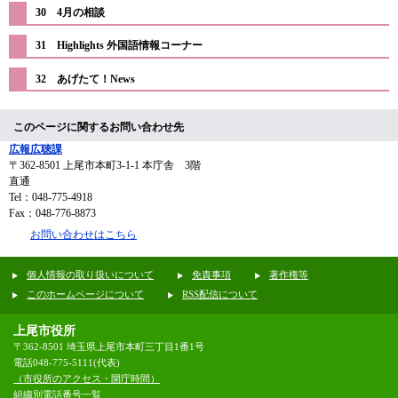
30 4月の相談
31 Highlights 外国語情報コーナー
32 あげたて！News
このページに関するお問い合わせ先
広報広聴課
〒362-8501
上尾市本町3-1-1 本庁舎 3階
直通
Tel：048-775-4918
Fax：048-776-8873
お問い合わせはこちら
個人情報の取り扱いについて
免責事項
著作権等
このホームページについて
RSS配信について
上尾市役所
〒362-8501 埼玉県上尾市本町三丁目1番1号
電話048-775-5111(代表)
（市役所のアクセス・開庁時間）
組織別電話番号一覧