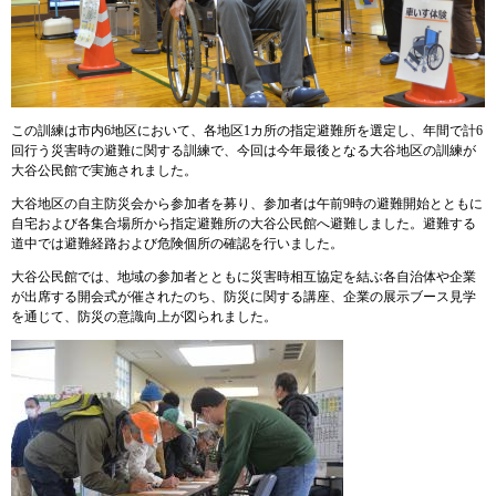
この訓練は市内6地区において、各地区1カ所の指定避難所を選定し、年間で計6
回行う災害時の避難に関する訓練で、今回は今年最後となる大谷地区の訓練が
大谷公民館で実施されました。
大谷地区の自主防災会から参加者を募り、参加者は午前9時の避難開始とともに
自宅および各集合場所から指定避難所の大谷公民館へ避難しました。避難する
道中では避難経路および危険個所の確認を行いました。
大谷公民館では、地域の参加者とともに災害時相互協定を結ぶ各自治体や企業
が出席する開会式が催されたのち、防災に関する講座、企業の展示ブース見学
を通じて、防災の意識向上が図られました。