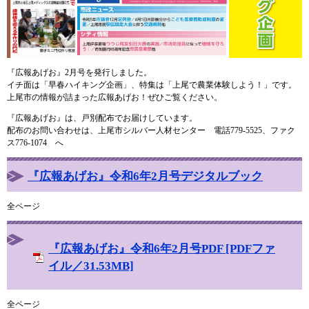
『広報あげお』2月号を発行しました。
イチ面は「早春ハイキング企画」、特集は「上尾で農業体験しよう！」です。
上尾市の情報が詰まった広報あげお！ぜひご覧ください。
『広報あげお』は、戸別配布でお届けしています。
配布のお問い合わせは、上尾市シルバー人材センター 電話779-5525、ファク
ス776-1074 へ
『広報あげお』令和6年2月号デジタルブック
全ページ
『広報あげお』令和6年2月号PDF [PDFファ
イル／31.53MB]
全ページ