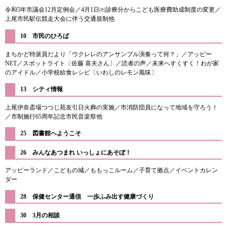
令和5年市議会12月定例会／4月1日㈪診療分からこども医療費助成制度の変更／
上尾市民駅伝競走大会に伴う交通規制他
10 市民のひろば
まちかど特派員だより「ウクレレのアンサンブル演奏って何？」／アッピー
NET／スポットライト〔佐藤 喜夫さん〕／読者の声／未来へすくすく！わが家
のアイドル／小学校給食レシピ〔いわしのレモン風味〕
13 シティ情報
上尾伊奈斎場つつじ苑友引日火葬の実施／市消防団員になって地域を守ろう！
／市制施行65周年記念市民音楽祭他
25 図書館へようこそ
26 みんなあつまれ いっしょにあそぼ！
アッピーランド／こどもの城／ももっこルーム／子育て拠点／イベントカレン
ダー
28 保健センター通信 一歩ふみ出す健康づくり
30 3月の相談