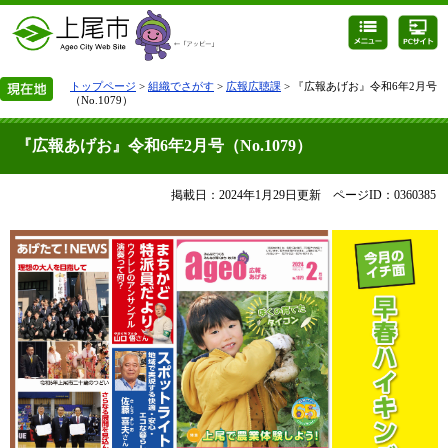
トップページ
>
組織でさがす
>
広報広聴課
> 『広報あげお』令和6年2月号
（No.1079）
『広報あげお』令和6年2月号（No.1079）
掲載日：2024年1月29日更新
ページID：0360385