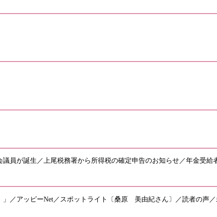
議会議員が誕生／上尾税務署から所得税の確定申告のお知らせ／年金受給
」／アッピーNet／スポットライト〔桑原 美由紀さん〕／読者の声