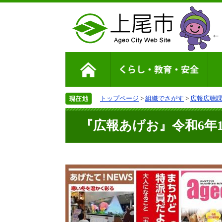
トップページ
>
組織でさがす
>
広報広聴
『広報あげお』令和6年1月