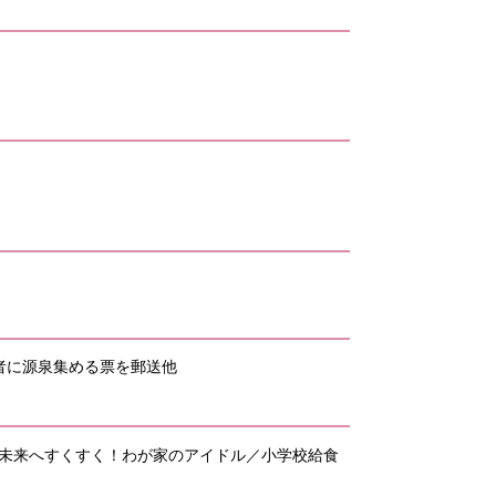
者に源泉集める票を郵送他
／未来へすくすく！わが家のアイドル／小学校給食