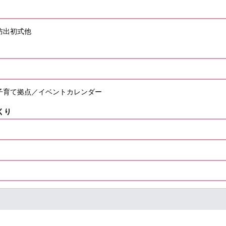
防出初式他
子育て拠点／イベントカレンダー
くり