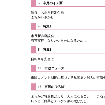
3 今月のイチ面
新春 お正月特別企画
まちがいさがし
4 特集1
市長新春座談会
有言実行 なりたい自分になるために
8 特集2
自転車を安全に
​10 市政ニュース
市民コメント制度に基づく意見募集／30人の市
16 市民のひろば
まちかど特派員だより「大人になること 「力石」
レシピ〔白菜とチンゲン菜の煮びたし〕