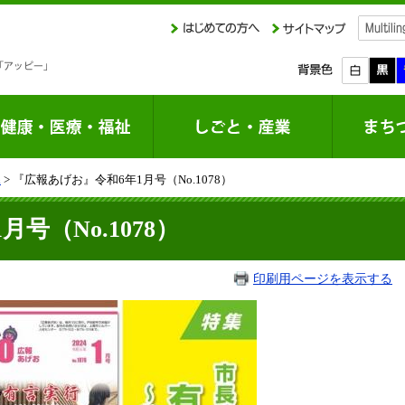
課
> 『広報あげお』令和6年1月号（No.1078）
号（No.1078）
印刷用ページを表示する
掲