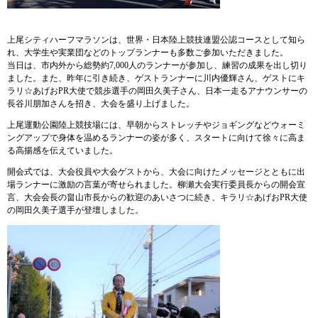
上尾シティハーフマラソンは、世界・日本陸上競技連盟公認コースとして知ら
れ、大学生や実業団などのトップランナーも多数ご参加いただきました。
当日は、市内外から総勢約7,000人のランナーが参加し、練習の成果を出し切り
ました。また、昨年に引き続き、ゲストランナーに川内優輝さん、ゲストにキ
ラリ☆あげおPR大使で競歩選手の岡田久美子さん、日本一走るアナウンサーの
長谷川朋加さんを招き、大会を盛り上げました。
上尾運動公園陸上競技場には、早朝からストレッチやジョギングなどウォーミ
ングアップで身体を温めるランナーの姿が多く、スタートに向けて徐々に高ま
る高揚感を伝えていました。
開会式では、大会役員や大会ゲストから、大会に向けたメッセージとともに出
場ランナーに激励の言葉が寄せられました。柳瀬大会実行委員長からの開会宣
言、大会会長の畠山市長からの歓迎のあいさつに続き、キラリ☆あげおPR大使
の岡田久美子選手が登壇しました。