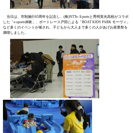
当日は、市制施行65周年を記念し、(株)NTTe-Ｓportsと秀明英光高校がコラボ
した「e-sports体験」、ボートレース戸田による「BOAT KIDS PARK モーヴィ」
など多くのイベントが催され、子どもから大人まで多くの人があげお産業祭を
満喫しました。