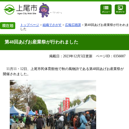
トップページ
>
組織でさがす
>
広報広聴課
> 第48回あげお産業祭が行われま
した
第48回あげお産業祭が行われました
掲載日：2023年12月5日更新
ページID：0356007
11月11・12日、上尾市民体育館他で秋の風物詩である第48回あげお産業祭が
開催されました。