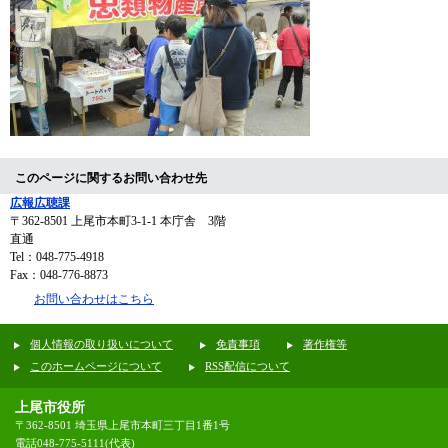
このページに関するお問い合わせ先
広報広聴課
〒362-8501
上尾市本町3-1-1 本庁舎 3階
直通
Tel：048-775-4918
Fax：048-776-8873
お問い合わせはこちら
個人情報の取り扱いについて
免責事項
著作権等
このホームページについて
RSS配信について
上尾市役所
〒362-8501 埼玉県上尾市本町三丁目1番1号
電話048-775-5111(代表)