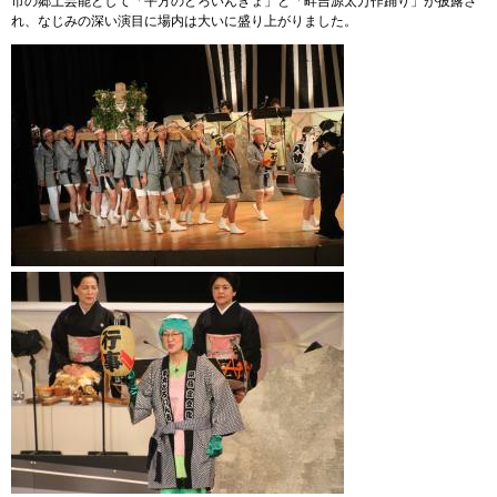
市の郷土芸能として「平方のどろいんきょ」と「畔吉源太万作踊り」が披露さ
れ、なじみの深い演目に場内は大いに盛り上がりました。
​