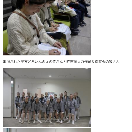
出演された平方どろいんきょの皆さんと畔吉源太万作踊り保存会の皆さん