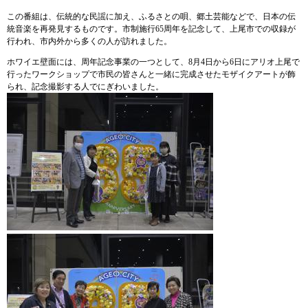
この番組は、伝統的な民謡に加え、ふるさとの唄、郷土芸能などで、日本の伝
統音楽を再発見するものです。​​市制施行65周年を記念して、上尾市での収録が
行われ、市内外から多くの人が訪れました。
​ホワイエ壁面には、周年記念事業の一つとして、8月4日から6日にアリオ上尾で
行ったワークショップで市民の皆さんと一緒に完成させたモザイクアートが飾
られ、記念撮影する人でにぎわいました。