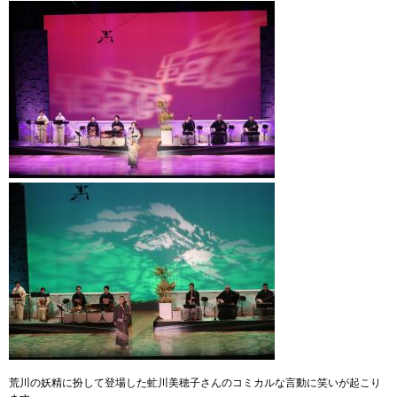
荒川の妖精に扮して登場した虻川美穂子さんのコミカルな言動に笑いが起こり