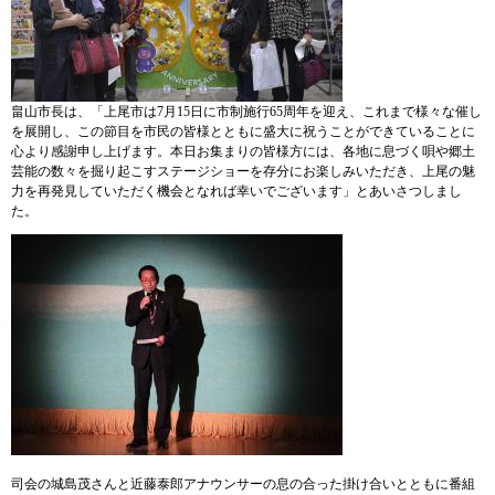
畠山市長は、「上尾市は7月15日に市制施行65周年を迎え、これまで様々な催し
を展開し、この節目を市民の皆様とともに盛大に祝うことができていることに
心より感謝申し上げます。本日お集まりの皆様方には、各地に息づく唄や郷土
芸能の数々を掘り起こすステージショーを存分にお楽しみいただき、上尾の魅
力を再発見していただく機会となれば幸いでございます」とあいさつしまし
た。
司会の城島茂さんと近藤泰郎アナウンサーの息の合った掛け合いとともに番組