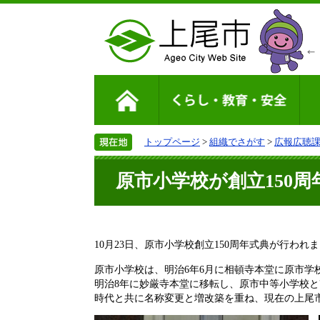
トップページ
>
組織でさがす
>
広報広聴
原市小学校が創立150
10月23日、原市小学校創立150周年式典が行われ
原市小学校は、明治6年6月に相頓寺本堂に原市学
明治8年に妙厳寺本堂に移転し、原市中等小学校と
時代と共に名称変更と増改築を重ね、現在の上尾