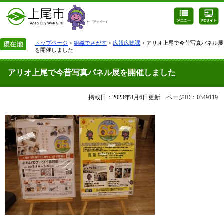
トップページ
>
組織でさがす
>
広報広聴課
> アリオ上尾で今昔写真パネル展
を開催しました
アリオ上尾で今昔写真パネル展を開催しました
掲載日：2023年8月6日更新
ページID：0349119