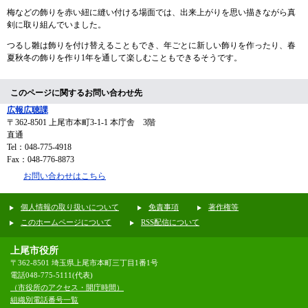
梅などの飾りを赤い紐に縫い付ける場面では、出来上がりを思い描きながら真
剣に取り組んでいました。
つるし雛は飾りを付け替えることもでき、年ごとに新しい飾りを作ったり、春
夏秋冬の飾りを作り1年を通して楽しむこともできるそうです。
このページに関するお問い合わせ先
広報広聴課
〒362-8501
上尾市本町3-1-1 本庁舎 3階
直通
Tel：048-775-4918
Fax：048-776-8873
お問い合わせはこちら
個人情報の取り扱いについて
免責事項
著作権等
このホームページについて
RSS配信について
上尾市役所
〒362-8501 埼玉県上尾市本町三丁目1番1号
電話048-775-5111(代表)
（市役所のアクセス・開庁時間）
組織別電話番号一覧