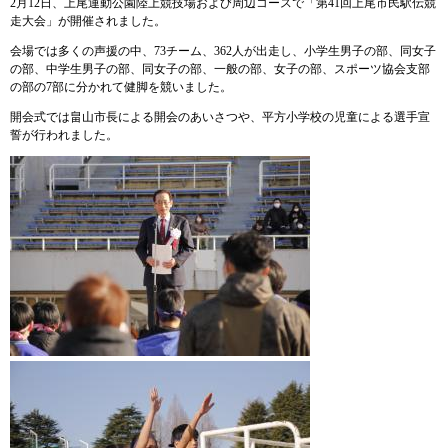
2月12日、上尾運動公園陸上競技場および周辺コースで「第41回上尾市民駅伝競
走大会」が開催されました。
会場では多くの声援の中、73チーム、362人が出走し、小学生男子の部、同女子
の部、中学生男子の部、同女子の部、一般の部、女子の部、スポーツ協会支部
の部の7部に分かれて健脚を競いました。
開会式では畠山市長による開会のあいさつや、平方小学校の児童による選手宣
誓が行われました。