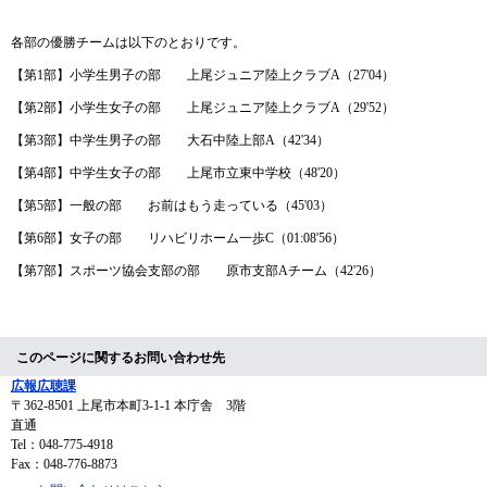
各部の優勝チームは以下のとおりです。
【第1部】小学生男子の部 上尾ジュニア陸上クラブA（27'04）
【第2部】小学生女子の部 上尾ジュニア陸上クラブA（29'52）
【第3部】中学生男子の部 大石中陸上部A（42'34）
【第4部】中学生女子の部 上尾市立東中学校（48'20）
【第5部】一般の部 お前はもう走っている（45'03）
【第6部】女子の部 リハビリホーム一歩C（01:08'56）
【第7部】スポーツ協会支部の部 原市支部Aチーム（42'26）
このページに関するお問い合わせ先
広報広聴課
〒362-8501
上尾市本町3-1-1 本庁舎 3階
直通
Tel：048-775-4918
Fax：048-776-8873