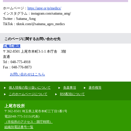
ホームページ：
https://amg.or.jp/medics/
インスタグラム：instagram.com/saitama_amg/
Twitter：Saitama_Amg
​TikTok：tiktok.com/@saitama_ageo_medics
このページに関するお問い合わせ先
広報広聴課
〒362-8501
上尾市本町3-1-1 本庁舎 3階
直通
Tel：048-775-4918
Fax：048-776-8873
お問い合わせはこちら
個人情報の取り扱いについて
免責事項
著作権等
このホームページについて
RSS配信について
上尾市役所
〒362-8501 埼玉県上尾市本町三丁目1番1号
電話048-775-5111(代表)
（市役所のアクセス・開庁時間）
組織別電話番号一覧