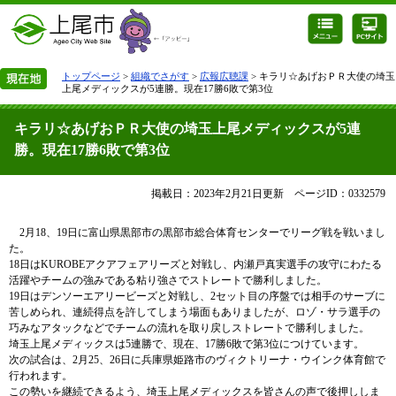
トップページ
>
組織でさがす
>
広報広聴課
> キラリ☆あげおＰＲ大使の埼玉
上尾メディックスが5連勝。現在17勝6敗で第3位
キラリ☆あげおＰＲ大使の埼玉上尾メディックスが5連
勝。現在17勝6敗で第3位
掲載日：2023年2月21日更新
ページID：0332579
2月18、19日に富山県黒部市の黒部市総合体育センターでリーグ戦を戦いまし
た。
18日はKUROBEアクアフェアリーズと対戦し、内瀬戸真実選手の攻守にわたる
活躍やチームの強みである粘り強さでストレートで勝利しました。
19日はデンソーエアリービーズと対戦し、2セット目の序盤では相手のサーブに
苦しめられ、連続得点を許してしまう場面もありましたが、ロゾ・サラ選手の
巧みなアタックなどでチームの流れを取り戻しストレートで勝利しました。
埼玉上尾メディックスは5連勝で、現在、17勝6敗で第3位につけています。
次の試合は、2月25、26日に兵庫県姫路市のヴィクトリーナ・ウインク体育館で
行われます。
この勢いを継続できるよう、埼玉上尾メディックスを皆さんの声で後押ししま