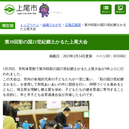
トップページ
>
組織でさがす
>
広報広聴課
> 第39回彩の国21世紀郷土かる
た上尾大会
第39回彩の国21世紀郷土かるた上尾大会
掲載日：2023年2月14日更新
ページID：0331062
1月29日、市民体育館で第39回彩の国21世紀郷土かるた上尾大会が3年ぶりに行
われました。
この大会は、市内の各地区代表の子どもたちが一堂に集い、「彩の国21世紀郷
土かるた」を使用して和気あいあいの中に競技を行い、仲間づくりを進めると
ともに、埼玉県を理解し郷土愛を深め、子どもたちの健全育成に寄与すること
を目的に、市と市子ども会育成連合会が共催したものです。​