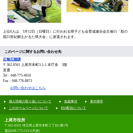
上位6人は、3月12日（日曜日）に行われる県子ども会育成連合会主催の「彩の
国21世紀郷土かるた県大会」に派遣されます。​
このページに関するお問い合わせ先
広報広聴課
〒362-8501
上尾市本町3-1-1 本庁舎 3階
直通
Tel：048-775-4918
Fax：048-776-8873
お問い合わせはこちら
個人情報の取り扱いについて
免責事項
著作権等
このホームページについて
RSS配信について
上尾市役所
〒362-8501 埼玉県上尾市本町三丁目1番1号
電話048-775-5111(代表)