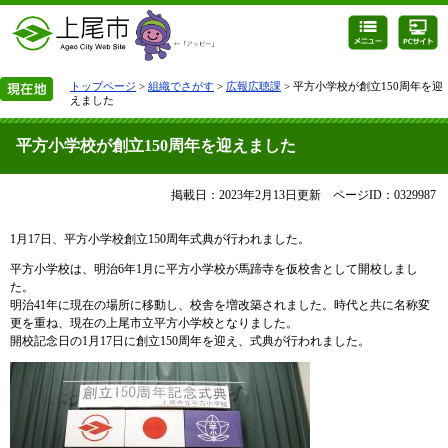
トップページ
>
組織でさがす
>
広報広聴課
> 平方小学校が創立150周年を迎
えました
平方小学校が創立150周年を迎えました
掲載日：2023年2月13日更新
ページID：0329987
1月17日、平方小学校創立150周年式典が行われました。
平方小学校は、明治6年1月に平方小学校が馬蹄寺を仮校舎として開校しまし
た。
明治41年に現在の場所に移動し、校舎を増改築されました。時代と共に名称変
更を重ね、現在の上尾市立平方小学校となりました。
開校記念日の1月17日に創立150周年を迎え、式典が行われました。