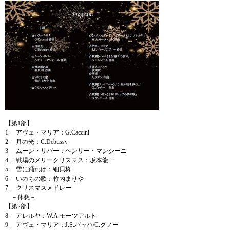
【第1部】
1. アヴェ・マリア：G.Caccini
2. 月の光：C.Debussy
3. ムーン・リバー：ヘンリー・マンシーニ
4. 戦場のメリークリスマス：坂本龍一
5. 雪に踊れば：細貝柊
6. いのちの歌：竹内まりや
7. クリスマスメドレー
－休憩－
【第2部】
8. アレルヤ：W.A.モーツアルト
9. アヴェ・マリア：J.S.バッハ/C.グノー