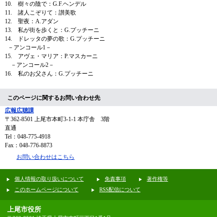
10. 樹々の陰で：G.F.ヘンデル
11. 諸人こぞりて：讃美歌
12. 聖夜：A.アダン
13. 私が街を歩くと：G.プッチーニ
14. ドレッタの夢の歌：G.プッチーニ
－アンコール1－
15. アヴェ・マリア：P.マスカーニ
－アンコール2－
16. 私のお父さん：
G.プッチーニ​
このページに関するお問い合わせ先
広報広聴課
〒362-8501
上尾市本町3-1-1 本庁舎 3階
直通
Tel：048-775-4918
Fax：048-776-8873
お問い合わせはこちら
個人情報の取り扱いについて
免責事項
著作権等
このホームページについて
RSS配信について
上尾市役所