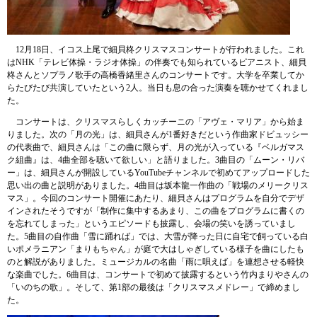
12月18日、イコス上尾で細貝柊クリスマスコンサートが行われました。これ
はNHK「テレビ体操・ラジオ体操」の伴奏でも知られているピアニスト、細貝
柊さんとソプラノ歌手の高橋香緒里さんのコンサートです。大学を卒業してか
らたびたび共演していたという2人。当日も息の合った演奏を聴かせてくれまし
た。
コンサートは、クリスマスらしくカッチーニの「アヴェ・マリア」から始ま
りました。次の「月の光」は、細貝さんが1番好きだという作曲家ドビュッシー
の代表曲で、細貝さんは「この曲に限らず、月の光が入っている『ベルガマス
ク組曲』は、4曲全部を聴いて欲しい」と語りました。3曲目の「ムーン・リバ
ー」は、細貝さんが開設しているYouTubeチャンネルで初めてアップロードした
思い出の曲と説明がありました。4曲目は坂本龍一作曲の「戦場のメリークリス
マス」。今回のコンサート開催にあたり、細貝さんはプログラムを自分でデザ
インされたそうですが「制作に集中するあまり、この曲をプログラムに書くの
を忘れてしまった」というエピソードも披露し、会場の笑いを誘っていまし
た。5曲目の自作曲「雪に踊れば」では、大雪が降った日に自宅で飼っている白
いポメラニアン「まりもちゃん」が庭で大はしゃぎしている様子を曲にしたも
のと解説がありました。ミュージカルの名曲「雨に唄えば」を連想させる軽快
な楽曲でした。6曲目は、コンサートで初めて披露するという竹内まりやさんの
「いのちの歌」。そして、第1部の最後は「クリスマスメドレー」で締めまし
た。