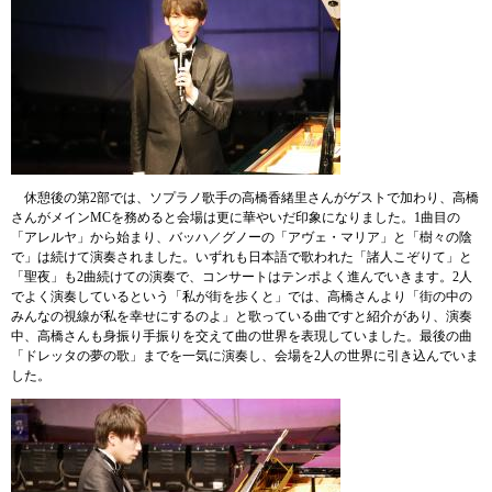
休憩後の第2部では、ソプラノ歌手の高橋香緒里さんがゲストで加わり、高橋
さんがメインMCを務めると会場は更に華やいだ印象になりました。1曲目の
「アレルヤ」から始まり、バッハ／グノーの「アヴェ・マリア」と「樹々の陰
で」は続けて演奏されました。いずれも日本語で歌われた「諸人こぞりて」と
「聖夜」も2曲続けての演奏で、コンサートはテンポよく進んでいきます。2人
でよく演奏しているという「私が街を歩くと」では、高橋さんより「街の中の
みんなの視線が私を幸せにするのよ」と歌っている曲ですと紹介があり、演奏
中、高橋さんも身振り手振りを交えて曲の世界を表現していました。最後の曲
「ドレッタの夢の歌」までを一気に演奏し、会場を2人の世界に引き込んでいま
した。