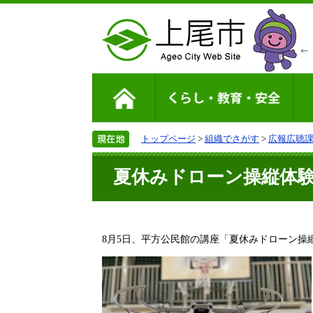
トップページ
>
組織でさがす
>
広報広聴
夏休みドローン操縦体
8月5日、平方公民館の講座「夏休みドローン操