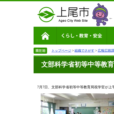
トップページ
>
組織でさがす
>
広報広聴
文部科学省初等中等教
7月7日、文部科学省初等中等教育局視学官が上