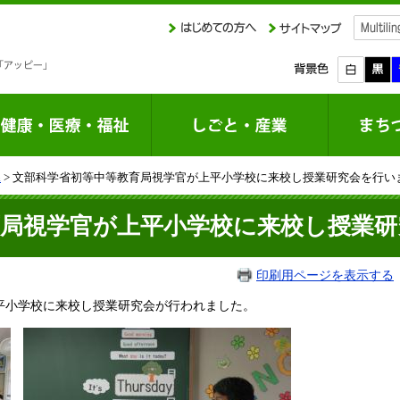
課
> 文部科学省初等中等教育局視学官が上平小学校に来校し授業研究会を行い
育局視学官が上平小学校に来校し授業
印刷用ページを表示する
平小学校に来校し授業研究会が行われました。