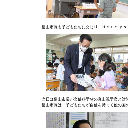
畠山市長も子どもたちに交じり「Ｈｅｒｅ ｙｏ
当日は畠山市長が文部科学省の直山視学官と対
畠山市長は「子どもたちが自信を持って他の国の