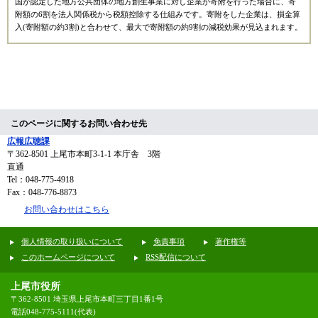
国が認定した地方公共団体の地方創生事業に対し企業が寄附を行った場合に、寄
附額の6割を法人関係税から税額控除する仕組みです。寄附をした企業は、損金算
入(寄附額の約3割)と合わせて、最大で寄附額の約9割の減税効果が見込まれます。
このページに関するお問い合わせ先
広報広聴課
〒362-8501
上尾市本町3-1-1 本庁舎 3階
直通
Tel：048-775-4918
Fax：048-776-8873
お問い合わせはこちら
個人情報の取り扱いについて
免責事項
著作権等
このホームページについて
RSS配信について
上尾市役所
〒362-8501 埼玉県上尾市本町三丁目1番1号
電話048-775-5111(代表)