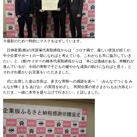
※撮影のため一時的にマスクをはずしています。
日伸産業(株)の河原塚代表取締役からは「コロナ禍で、厳しい状況が続くが、
中小企業サポートの一助になればと考えている、これからも市に協力していき
たい」と、(株)サイオーの橋本代表取締役からは「本には価値がある。本離れが
進んでいるが、今回の寄附で子どもの健やかな成長の助けになればと思う」と
それぞれ暖かいお言葉をいただきました。
式に出席した畠山市長は、多大な寄附への感謝を述べ「〈みんなでつくる み
んなが輝くまち あげお〉の実現をめざし、民間企業の皆さまからもお力添えい
ただき、一緒に本市を盛り上げて行きたい」と話しました。