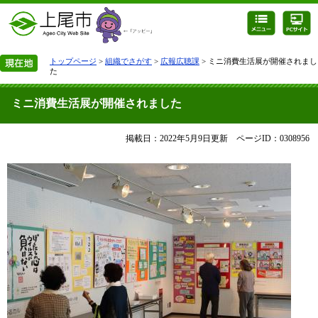
トップページ
>
組織でさがす
>
広報広聴課
> ミニ消費生活展が開催されまし
た
ミニ消費生活展が開催されました
掲載日：2022年5月9日更新
ページID：0308956