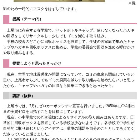
※撮
影のため一時的にマスクをはずしています。
提案（テーマ(2)）
上尾市に存在する各学校で、ペットボトルキャップ、使わなくなったハガキ
の回収をしてリサイクルし、少しでもゴミを減らす取り組み。
学校の校舎のどこかに回収ボックスを設置して、生徒の各家庭で集めたキャ
ップやハガキを回収ボックスに集める。学校の委員会で回収を進める呼びかけ
や取り組みをする。
提案しようと思ったきっかけ
現在、世界で地球温暖化が問題になっていて、ゴミの廃棄も関係していると
思い、上尾市から少しでもゴミの廃棄を減らす取り組みを始めたらいいと思っ
たから。キャップやハガキの回収なら簡単にできると思ったから。
講評（抜粋）
上尾市では、7月にゼロカーボンシティ宣言を行いました
。
2050年にCo2排出
量の実質ゼロを目指すことを目標にしています。
現在、小中学校でのPTA活動によるリサイクルの取り組みはありますが、日
常的に回収ボックスを設置している学校は少ないようです。各学校で中学生が
自発的に取り組むというアイデアは、環境の課題を自分のこととして考えてく
ださっていると感じました。
もし実現できれば、中学生のみなさんにリサイクルの意識を持ってもらうこ