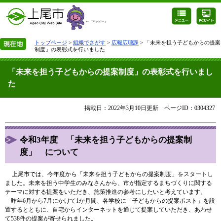
トップページ
>
組織でさがす
>
広報広聴課
> 「未来を担う子どもからの提案
制度」の表彰式を行いました
「未来を担う子どもからの提案制度」の表彰式を行いまし
た
掲載日：2022年3月10日更新
ページID：0304327
令和3年度 「未来を担う子どもからの提案制
度」 について
上尾市では、今年度から「未来を担う子どもからの提案制度」をスタートし
ました。未来を担う中学生のみなさんから、市が指定するまちづくりに関する
テーマに対する提案をいただき、施策推進の参考にしたいと考えています。
昨年6月から7月にかけて1か月間、各学校に「子どもからの提案ポスト」を設
置するとともに、自宅からインターネットを通じて提案していただき、あわせ
て538件の提案が寄せられました。