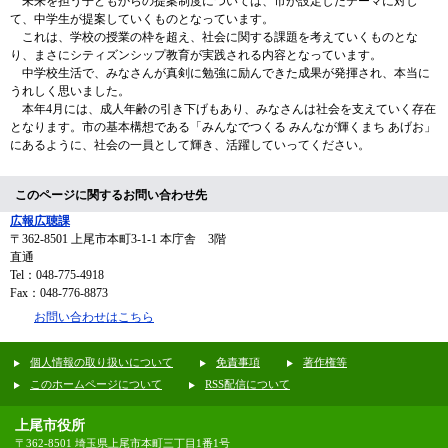
未来を担う子どもからの提案制度については、市が設定したテーマに対し
て、中学生が提案していくものとなっています。
これは、学校の授業の枠を超え、社会に関する課題を考えていくものとな
り、まさにシティズンシップ教育が実践される内容となっています。
中学校生活で、みなさんが真剣に勉強に励んできた成果が発揮され、本当に
うれしく思いました。
本年4月には、成人年齢の引き下げもあり、みなさんは社会を支えていく存在
となります。市の基本構想である「みんなでつくる みんなが輝くまち あげお」
にあるように、社会の一員として輝き、活躍していってください。
このページに関するお問い合わせ先
広報広聴課
〒362-8501
上尾市本町3-1-1 本庁舎 3階
直通
Tel：048-775-4918
Fax：048-776-8873
お問い合わせはこちら
個人情報の取り扱いについて
免責事項
著作権等
このホームページについて
RSS配信について
上尾市役所
〒362-8501 埼玉県上尾市本町三丁目1番1号