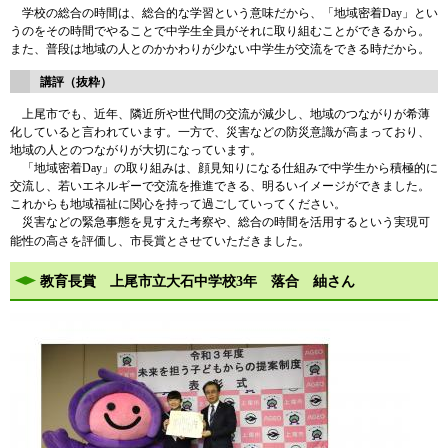
学校の総合の時間は、総合的な学習という意味だから、「地域密着Day」とい
うのをその時間でやることで中学生全員がそれに取り組むことができるから。
また、普段は地域の人とのかかわりが少ない中学生が交流をできる時だから。
講評（抜粋）
上尾市でも、近年、隣近所や世代間の交流が減少し、地域のつながりが希薄
化していると言われています。一方で、災害などの防災意識が高まっており、
地域の人とのつながりが大切になっています。
「地域密着Day」の取り組みは、顔見知りになる仕組みで中学生から積極的に
交流し、若いエネルギーで交流を推進できる、明るいイメージができました。
これからも地域福祉に関心を持って過ごしていってください。
災害などの緊急事態を見すえた考察や、総合の時間を活用するという実現可
能性の高さを評価し、市長賞とさせていただきました。
教育長賞 上尾市立大石中学校3年 落合 紬さん