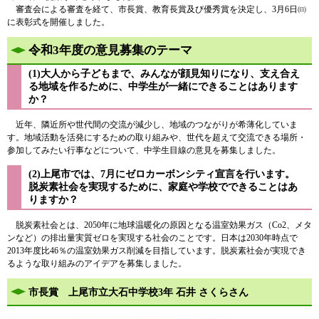
審査会による審査を経て、市長賞、教育長賞及び優秀賞を決定し、3月6日㈰
に表彰式を開催しました。
令和3年度の意見募集のテーマ
(1)大人から子どもまで、みんなが顔見知りになり、支え合え
る地域を作るために、中学生が一緒にできることはあります
か？
近年、隣近所や世代間の交流が減少し、地域のつながりが希薄化していま
す。地域活動を活発にするための取り組みや、世代を超えて交流できる場所・
参加してみたい行事などについて、中学生目線の意見を募集しました。
(2)上尾市では、7月にゼロカーボンシティ宣言を行います。
脱炭素社会を実現するために、家庭や学校でできることはあ
りますか？
脱炭素社会とは、2050年に地球温暖化の原因となる温室効果ガス（Co2、メタ
ンなど）の排出量実質ゼロを実現する社会のことです。日本は2030年時点で
2013年度比46％の温室効果ガス削減を目指しています。脱炭素社会が実現でき
るような取り組みのアイデアを募集しました。
市長賞 上尾市立大石中学校3年 石井 さくらさん