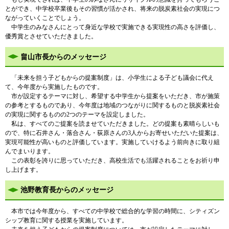
とができ、中学校卒業後もその習慣が活かされ、将来の脱炭素社会の実現につ
ながっていくことでしょう。
中学生のみなさんにとって身近な学校で実施できる実現性の高さを評価し、
優秀賞とさせていただきました。
畠山市長からのメッセージ
「未来を担う子どもからの提案制度」は、小学生による子ども議会に代え
て、今年度から実施したものです。
市が設定するテーマに対し、希望する中学生から提案をいただき、市が施策
の参考とするものであり、今年度は地域のつながりに関するものと脱炭素社会
の実現に関するものの2つのテーマを設定しました。
私は、すべてのご提案を読ませていただきました。どの提案も素晴らしいも
ので、特に石井さん・落合さん・荻原さんの3人からお寄せいただいた提案は、
実現可能性が高いものと評価しています。実施していけるよう前向きに取り組
んでまいります。
この表彰を誇りに思っていただき、高校生活でも活躍されることをお祈り申
し上げます。
池野教育長からのメッセージ
本市では今年度から、すべての中学校で総合的な学習の時間に、シティズン
シップ教育に関する授業を実施しています。