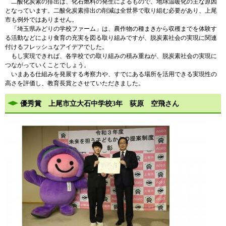
二酸化炭素の排出は、化石燃料の発生によるもので、地球温暖化の主な原因
となっています。二酸化炭素排出の削減は全世界で取り組む必要があり、上尾
市も例外ではありません。
「埼玉県みどりの学校ファーム」は、農作物の種まきから収穫までを体験す
る活動などにより食育の充実を図る取り組みですが、脱炭素社会の実現に関連
付けるフレッシュなアイデアでした。
もし実現できれば、各学校での取り組みの積み重ねが、脱炭素社会の実現に
つながっていくことでしょう。
いまある仕組みを発展する考察力や、すでにある場所を活用できる実現性の
高さを評価し、教育長賞とさせていただきました。
優秀賞 上尾市立大石中学校3年 荻原 空飛さん