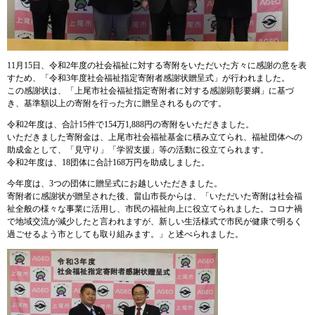
11月15日、令和2年度の社会福祉に対する寄附をいただいた方々に感謝の意を表
すため、「令和3年度社会福祉指定寄附者感謝状贈呈式」が行われました。
この感謝状は、「上尾市社会福祉指定寄附者に対する感謝顕彰要綱」に基づ
き、基準額以上の寄附を行った方に贈呈されるものです。
令和2年度は、合計15件で154万1,888円の寄附をいただきました。
いただきました寄附金は、上尾市社会福祉基金に積み立てられ、福祉団体への
助成金として、「見守り」「学習支援」等の活動に役立てられます。
令和2年度は、18団体に合計168万円を助成しました。
今年度は、3つの団体に贈呈式にお越しいただきました。
寄附者に感謝状が贈呈された後、畠山市長からは、「いただいた寄附は社会福
祉全般の様々な事業に活用し、市民の福祉向上に役立てられました。コロナ禍
で地域交流が減少したと言われますが、新しい生活様式で市民が健康で明るく
過ごせるよう市としても取り組みます。」と述べられました。