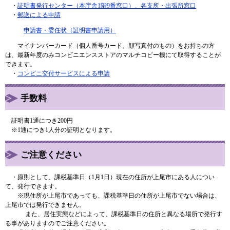
・
証明書発行センター（本庁舎1階9番窓口）、各支所・出張所窓口
・
郵送による申請
申請書・委任状（証明書申請用）
マイナンバーカード（個人番号カード、顔写真付のもの）をお持ちの方
は、最新年度のみコンビニエンスストアのマルチコピー機にて取得することが
できます。
・
コンビニ交付サービスによる申請
手数料
証明書1通につき200円
※1通につき1人分の証明となります。
ご注意ください
・原則として、課税基準日（1月1日）現在の住所が上尾市にある人につい
て、発行できます。
※現住所が上尾市であっても、課税基準日の住所が上尾市でない場合は、
上尾市では発行できません。
また、居住実態などによって、課税基準日の住所と異なる場所で発行す
る事がありますのでご注意ください。