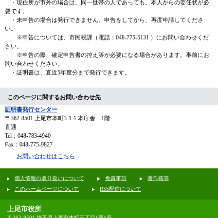
・現住所が市外の場合は、同一世帯の人であっても、本人からの委任状が必
要です。
・未申告の場合は発行できません。申告をしてから、再度申請してくださ
い。
※申告については、市民税課（電話：048-775-5131 ）にお問い合わせくだ
さい。
※申告の際、確定申告書の控え等が必要になる場合があります。事前にお
問い合わせください。
・証明書は、直近5年度分まで発行できます。
このページに関するお問い合わせ先
証明書発行センター
〒362-8501
上尾市本町3-1-1 本庁舎 1階
直通
Tel：048-783-4940
Fax：048-775-9827
お問い合わせはこちら
個人情報の取り扱いについて
免責事項
著作権等
このホームページについて
RSS配信について
上尾市役所
〒362-8501 埼玉県上尾市本町三丁目1番1号