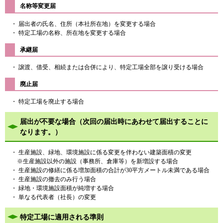
名称等変更届
・ 届出者の氏名、住所（本社所在地）を変更する場合
・ 特定工場の名称、所在地を変更する場合
承継届
・ 譲渡、借受、相続または合併により、特定工場全部を譲り受ける場合
廃止届
・ 特定工場を廃止する場合
届出が不要な場合（次回の届出時にあわせて届出することに
なります。）
・ 生産施設、緑地、環境施設に係る変更を伴わない建築面積の変更
※生産施設以外の施設（事務所、倉庫等）を新増設する場合
・ 生産施設の修繕に係る増加面積の合計が30平方メートル未満である場合
・ 生産施設の撤去のみ行う場合
・ 緑地・環境施設面積が純増する場合
・ 単なる代表者（社長）の変更
特定工場に適用される準則