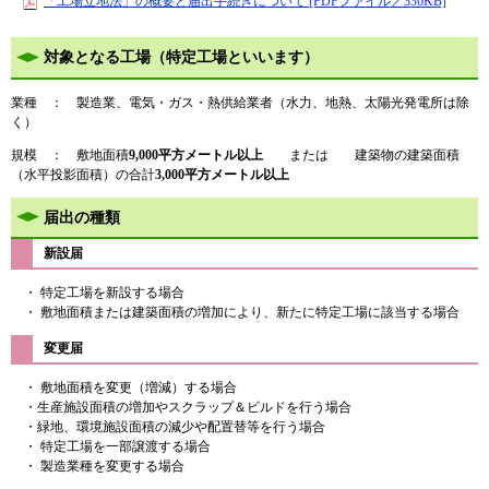
「工場立地法」の概要と届出手続きについて [PDFファイル／336KB]
対象となる工場（特定工場といいます）
業種 ： 製造業、電気・ガス・熱供給業者（水力、地熱、太陽光発電所は除
く）
規模 ： 敷地面積
9,000平方メートル以上
または 建築物の建築面積
（水平投影面積）の合計
3,000平方メートル以上
届出の種類
新設届
・ 特定工場を新設する場合
・ 敷地面積または建築面積の増加により、新たに特定工場に該当する場合
変更届
・ 敷地面積を変更（増減）する場合
・生産施設面積の増加やスクラップ＆ビルドを行う場合
・緑地、環境施設面積の減少や配置替等を行う場合
・ 特定工場を一部譲渡する場合
・ 製造業種を変更する場合