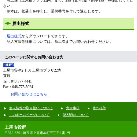
商工課（上尾市プラザ22内）まで、2部（正本1部・副本1部）を提出してくだ
さい。
副本は、収受印を押印し、受付番号を付して返却します。
届出様式
届出様式
からダウンロードできます。
記入方法等詳細については、商工課までお問い合わせください。
このページに関するお問い合わせ先
商工課
上尾市谷津2-1-50 上尾市プラザ22内
直通
Tel：048-777-4441
Fax：048-775-5024
お問い合わせはこちら
個人情報の取り扱いについて
免責事項
著作権等
このホームページについて
RSS配信について
上尾市役所
〒362-8501 埼玉県上尾市本町三丁目1番1号