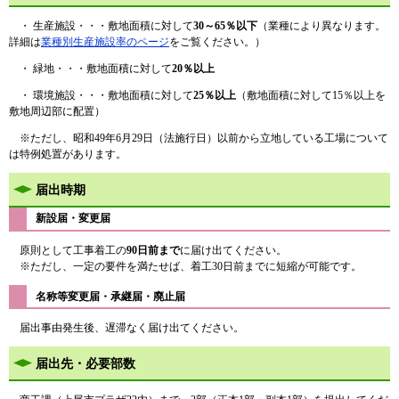
・ 生産施設・・・敷地面積に対して
30～65％以下
（業種により異なります。
詳細は
業種別生産施設率のページ
をご覧ください。）
・ 緑地・・・敷地面積に対して
20％以上
・ 環境施設・・・敷地面積に対して
25％以上
（敷地面積に対して15％以上を
敷地周辺部に配置）
※ただし、昭和49年6月29日（法施行日）以前から立地している工場について
は特例処置があります。
届出時期
新設届・変更届
原則として工事着工の
90日前まで
に届け出てください。
※ただし、一定の要件を満たせば、着工30日前までに短縮が可能です。
名称等変更届・承継届・廃止届
届出事由発生後、遅滞なく届け出てください。
届出先・必要部数