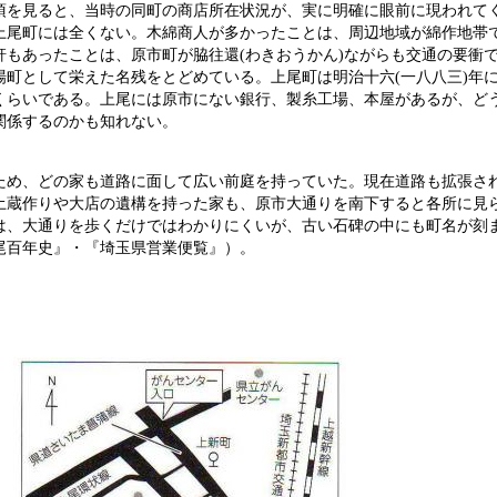
項を見ると、当時の同町の商店所在状況が、実に明確に眼前に現われて
上尾町には全くない。木綿商人が多かったことは、周辺地域が綿作地帯で
軒もあったことは、原市町が脇往還(わきおうかん)ながらも交通の要衝
場町として栄えた名残をとどめている。上尾町は明治十六(一八八三)年
くらいである。上尾には原市にない銀行、製糸工場、本屋があるが、ど
関係するのかも知れない。
め、どの家も道路に面して広い前庭を持っていた。現在道路も拡張さ
土蔵作りや大店の遺構を持った家も、原市大通りを南下すると各所に見
は、大通りを歩くだけではわかりにくいが、古い石碑の中にも町名が刻
尾百年史』・『埼玉県営業便覧』）。