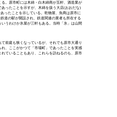
くる。原市町には木綿・白木綿商が五軒、酒造業が
あったことを示すが、木綿を扱う大店(おおだな)
であったことを示している。乾物屋、魚商は原市に
に鉄道の駅が開設され、鉄道関連の業者も所在する
ういうわけか氷屋が三軒もある。当時「氷」は山間
れて前庭も狭くなっているが、それでも原市大通り
られ、ここがかつて「市場町」であったことを実感
まれていることもあり、これらを訪ねるのも、原市