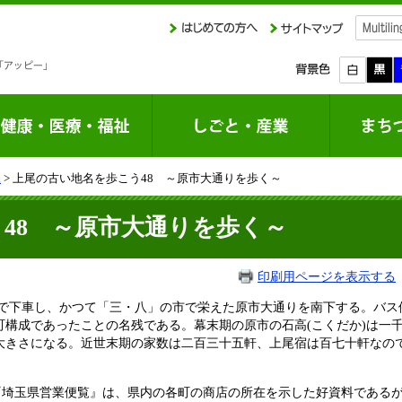
課
> 上尾の古い地名を歩こう48 ～原市大通りを歩く～
う48 ～原市大通りを歩く～
印刷用ページを表示する
)で下車し、かつて「三・八」の市で栄えた原市大通りを南下する。バス
町構成であったことの名残である。幕末期の原市の石高(こくだか)は一
大きさになる。近世末期の家数は二百三十五軒、上尾宿は百七十軒なの
。
『埼玉県営業便覧』は、県内の各町の商店の所在を示した好資料である