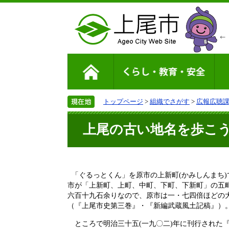
トップページ
>
組織でさがす
>
広報広聴
上尾の古い地名を歩こ
「ぐるっとくん」を原市の上新町(かみしんまち
市が「上新町、上町、中町、下町、下新町」の五
六百十九石余りなので、原市は一・七四倍ほどの
（『上尾市史第三巻』・『新編武蔵風土記稿』）
ところで明治三十五(一九〇二)年に刊行された