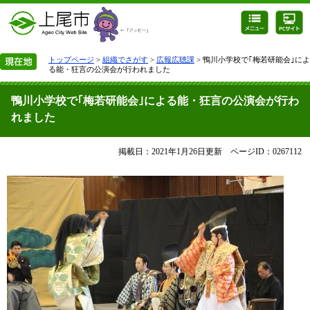
トップページ
>
組織でさがす
>
広報広聴課
> 鴨川小学校で｢梅若研能会｣によ
る能・狂言の公演会が行われました
鴨川小学校で｢梅若研能会｣による能・狂言の公演会が行わ
れました
掲載日：2021年1月26日更新
ページID：0267112