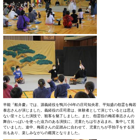
半能『船弁慶』では、源義経役を鴨川小6年の庄司知央君、平知盛の怨霊を梅若
泰志さんが演じました。義経役の庄司君は、体験者として演じているとは思え
ない堂々とした演技で、観客を魅了しました。また、怨霊役の梅若泰志さんの
舞台いっぱいを使った迫力のある演技に、児童たちは引き込まれ、集中して見
ていました。途中、梅若さんの足踏みに合わせて、児童たちが手拍子をする演
出もあり、楽しみながらの鑑賞となりました。