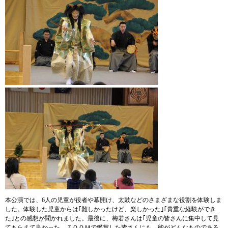
本公演では、6人の児童が役者や幕開け、太鼓などのさまざまな役割を体験しま
した。体験した児童からは｢難しかったけど、楽しかった｣｢貴重な経験ができ
た｣との感想が聞かれました。最後に、梅若さんは｢児童の皆さんに集中して見
てもらえて良かった。ＺＯＯＭで鑑賞した皆さんにも、能がどんなものである