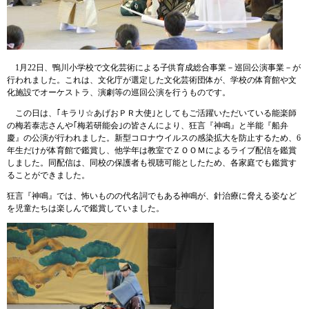
1月22日、鴨川小学校で文化芸術による子供育成総合事業－巡回公演事業－が
行われました。これは、文化庁が選定した文化芸術団体が、学校の体育館や文
化施設でオーケストラ、演劇等の巡回公演を行うものです。
この日は、｢キラリ☆あげおＰＲ大使｣としてもご活躍いただいている能楽師
の梅若泰志さんや｢梅若研能会｣の皆さんにより、狂言『神鳴』と半能『船弁
慶』の公演が行われました。新型コロナウイルスの感染拡大を防止するため、6
年生だけが体育館で鑑賞し、他学年は教室でＺＯＯＭによるライブ配信を鑑賞
しました。同配信は、同校の保護者も視聴可能としたため、各家庭でも鑑賞す
ることができました。
狂言『神鳴』では、怖いものの代名詞でもある神鳴が、針治療に脅える姿など
を児童たちは楽しんで鑑賞していました。