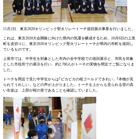
11月2日、東京2020オリンピック聖火リレートーチ巡回展示事業を行いました。
これは、東京2020大会開催に向けた県内の気運を醸成するため、10月6日の上里
町を皮切りに、東京2020オリンピック聖火リレートーチが県内の市町を巡回し
ているものです。
上尾市では、中学生を対象とした市内の全中学校での巡回展示と、市民を対象
とした市役所での展示を行い、約2,700人がトーチの実物を間近でご覧になりま
した。
トーチを間近で見た中学生からは｢ピカピカの桜ゴールドできれい」｢本物が見
られてうれしい」などの声が上がりました。トーチを上からも見られる背の高
い生徒は、上部が桜の形であることも確認していました。