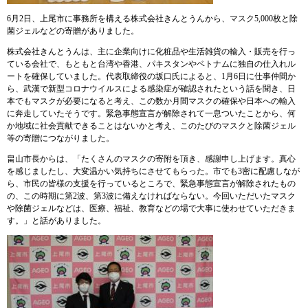
6月2日、上尾市に事務所を構える株式会社きんとうんから、マスク5,000枚と除
菌ジェルなどの寄贈がありました。
株式会社きんとうんは、主に企業向けに化粧品や生活雑貨の輸入・販売を行っ
ている会社で、もともと台湾や香港、パキスタンやベトナムに独自の仕入れル
ートを確保していました。代表取締役の坂口氏によると、1月6日に仕事仲間か
ら、武漢で新型コロナウイルスによる感染症が確認されたという話を聞き、日
本でもマスクが必要になると考え、この数か月間マスクの確保や日本への輸入
に奔走していたそうです。緊急事態宣言が解除されて一息ついたことから、何
か地域に社会貢献できることはないかと考え、このたびのマスクと除菌ジェル
等の寄贈につながりました。
畠山市長からは、「たくさんのマスクの寄附を頂き、感謝申し上げます。真心
を感じましたし、大変温かい気持ちにさせてもらった。市でも3密に配慮しなが
ら、市民の皆様の支援を行っているところで、緊急事態宣言が解除されたもの
の、この時期に第2波、第3波に備えなければならない。今回いただいたマスク
や除菌ジェルなどは、医療、福祉、教育などの場で大事に使わせていただきま
す。」と話がありました。