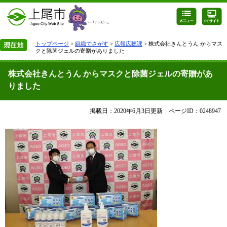
トップページ
>
組織でさがす
>
広報広聴課
> 株式会社きんとうん からマス
クと除菌ジェルの寄贈がありました
株式会社きんとうん からマスクと除菌ジェルの寄贈があ
りました
掲載日：2020年6月3日更新
ページID：0248947