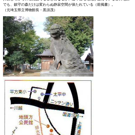
でも、鎮守の森だけは変わらぬ静寂空間が保たれている（前掲書）。
（元埼玉県立博物館長・黒須茂）