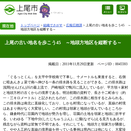
トップページ
>
組織でさがす
>
広報広聴課
> 上尾の古い地名を歩こう45 ～
地頭方地区を縦断する～
上尾の古い地名を歩こう45 ～地頭方地区を縦断する～
掲載日：2011年11月29日更新
ページID：0045593
「ぐるっとくん」を太平中学校南で下車し、十メートルも東進すると、右側
に暗あんきょ渠で南へ伸びる一条の排水路を見ることができる。この排水路は
浅間(せんげん)川の最上流で、戸崎地区で鴨川に流入しているが、平方領々家村
と地頭方村の古くからの境界である。明治初期の資料で、長さ十二町余り（約
一・三キロメートル）と記されたものが、この排水路に相当するとみられる。
この排水路は南北に直線化しており、しかも村境になっているが、直線の村境
はあまり例がなく大変珍しい。この村境は領家と地頭が並んでいるところか
ら、鎌倉時代に荘園内で地頭が勢力を増し、荘園の土地を領家と地頭に折半す
る、いわゆる「下地中分(したじちゅうぶん)」に擬(なぞら)える見方もあるが、
残念ながら資料は皆無で不明である。それにしても、地頭方と領家方が隣接し
て、やや人工的な直線の境界線を持っている事例は県内には他になく、大変珍