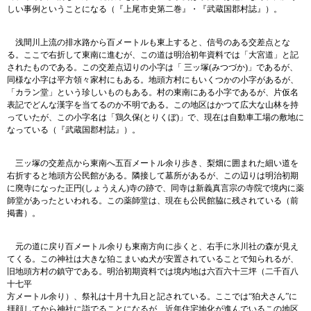
しい事例ということになる（『上尾市史第二巻』・『武蔵国郡村誌』）。
浅間川上流の排水路から百メートルも東上すると、信号のある交差点とな
る。ここで右折して東南に進むが、この道は明治初年資料では「大宮道」と記
されたものである。この交差点辺りの小字は「 三ッ塚(みつづか)」であるが、
同様な小字は平方領々家村にもある。地頭方村にもいくつかの小字があるが、
「カラン堂」という珍しいものもある。村の東南にある小字であるが、片仮名
表記でどんな漢字を当てるのか不明である。この地区はかつて広大な山林を持
っていたが、この小字名は「鶏久保(とりくぼ)」で、現在は自動車工場の敷地に
なっている（『武蔵国郡村誌』）。
三ッ塚の交差点から東南へ五百メートル余り歩き、梨畑に囲まれた細い道を
右折すると地頭方公民館がある。隣接して墓所があるが、この辺りは明治初期
に廃寺になった正円(しょうえん)寺の跡で、同寺は新義真言宗の寺院で境内に薬
師堂があったといわれる。この薬師堂は、現在も公民館脇に残されている（前
掲書）。
元の道に戻り百メートル余りも東南方向に歩くと、右手に氷川社の森が見え
てくる。この神社は大きな狛こまいぬ犬が安置されていることで知られるが、
旧地頭方村の鎮守である。明治初期資料では境内地は六百六十三坪（二千百八
十七平
方メートル余り）、祭礼は十月十九日と記されている。ここでは“狛犬さん”に
拝顔してから神社に詣でることになるが、近年住宅地化が進んでいるこの地区