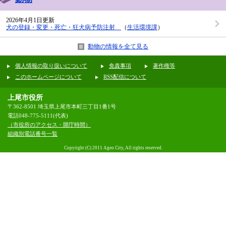
2026年4月1日更新
犬の登録・変更・死亡・狂犬病予防注射
（
生活環境課
）
動物の情報を全て見る
個人情報の取り扱いについて
免責事項
著作権等
このホームページについて
RSS配信について
上尾市役所
〒362-8501 埼玉県上尾市本町三丁目1番1号
電話048-775-5111(代表)
（市役所のアクセス・開庁時間）
組織別電話番号一覧
Copyright (C) 2011 Ageo City, All rights reserved.