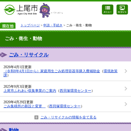
トップページ
>
申請・手続き
> ごみ・衛生・動物
ごみ・衛生・動物
ごみ・リサイクル
2026年4月1日更新
（令和8年4月1日から）家庭用生ごみ処理容器等購入費補助金
（
環境政策
課
）
2025年9月3日更新
上尾市ふれあい収集事業のご案内
（
西貝塚環境センター
）
2020年4月29日更新
ごみ集積所の新設と変更
（
西貝塚環境センター
）
ごみ・リサイクルの情報を全て見る
動物